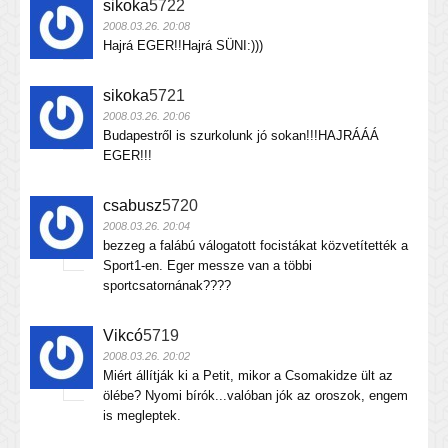
sikoka
5722
2008.03.26. 20:08
Hajrá EGER!!Hajrá SÜNI:)))
sikoka
5721
2008.03.26. 20:06
Budapestről is szurkolunk jó sokan!!!HAJRÁÁÁ
EGER!!!
csabusz
5720
2008.03.26. 20:04
bezzeg a falábú válogatott focistákat közvetítették a
Sport1-en. Eger messze van a többi
sportcsatornának????
Vikcó
5719
2008.03.26. 20:02
Miért állítják ki a Petit, mikor a Csomakidze ült az
ölébe? Nyomi bírók...valóban jók az oroszok, engem
is megleptek.