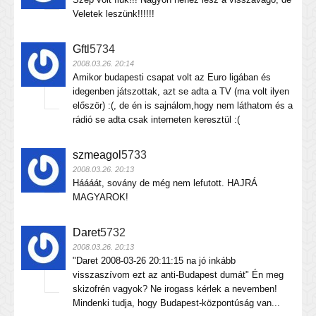
Veletek leszünk!!!!!!
Gftl
5734
2008.03.26. 20:14
Amikor budapesti csapat volt az Euro ligában és
idegenben játszottak, azt se adta a TV (ma volt ilyen
először) :(, de én is sajnálom,hogy nem láthatom és a
rádió se adta csak interneten keresztül :(
szmeagol
5733
2008.03.26. 20:13
Háááát, sovány de még nem lefutott. HAJRÁ
MAGYAROK!
Daret
5732
2008.03.26. 20:13
"Daret 2008-03-26 20:11:15 na jó inkább
visszaszívom ezt az anti-Budapest dumát" Én meg
skizofrén vagyok? Ne irogass kérlek a nevemben!
Mindenki tudja, hogy Budapest-központúság van...