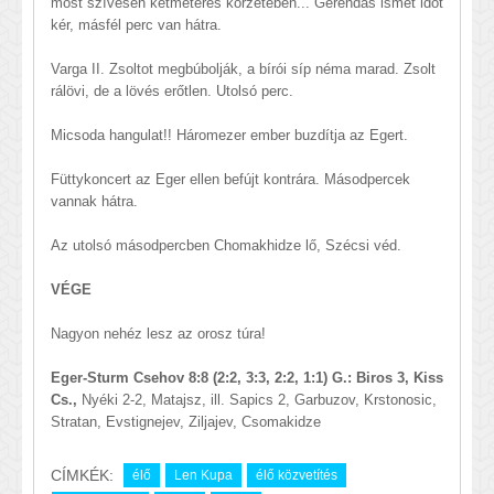
most szívesen kétméteres körzetében... Gerendás ismét időt
kér, másfél perc van hátra.
Varga II. Zsoltot megbúbolják, a bírói síp néma marad. Zsolt
rálövi, de a lövés erőtlen. Utolsó perc.
Micsoda hangulat!! Háromezer ember buzdítja az Egert.
Füttykoncert az Eger ellen befújt kontrára. Másodpercek
vannak hátra.
Az utolsó másodpercben Chomakhidze lő, Szécsi véd.
VÉGE
Nagyon nehéz lesz az orosz túra!
Eger-Sturm Csehov 8:8 (2:2, 3:3, 2:2, 1:1) G.: Biros 3, Kiss
Cs.,
Nyéki 2-2, Matajsz, ill. Sapics 2, Garbuzov, Krstonosic,
Stratan, Evstignejev, Ziljajev, Csomakidze
CÍMKÉK:
élő
Len Kupa
élő közvetítés