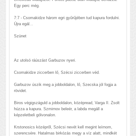
Egy perc még.
7:7 - Csomakidze három egri gyűrűjében tud kapura fordulni.
Újra egál...
Szünet
Az utolsó ráúszást Garbuzov nyeri.
Csomakidze ziccerben lő, Szécsi ziccerben véd.
Garbuzov úszik meg a jobboldalon, lő, Szecska jól fogja a
rövidet.
Biros végigszáguld a jobboldalon, középread, Varga II. Zsolt
húzza a kapura. Szmirnov beleér, a labda megáll a
képzeletbeli gólvonalon.
Krstonosics középről, Szécsi nevét kell megint leírnom,
szerencsére. Hatalmas birkózás megy a víz alatt, mindkét