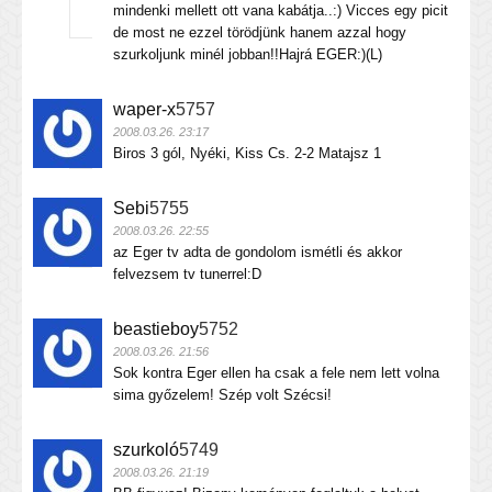
mindenki mellett ott vana kabátja..:) Vicces egy picit
de most ne ezzel törödjünk hanem azzal hogy
szurkoljunk minél jobban!!Hajrá EGER:)(L)
waper-x
5757
2008.03.26. 23:17
Biros 3 gól, Nyéki, Kiss Cs. 2-2 Matajsz 1
Sebi
5755
2008.03.26. 22:55
az Eger tv adta de gondolom ismétli és akkor
felvezsem tv tunerrel:D
beastieboy
5752
2008.03.26. 21:56
Sok kontra Eger ellen ha csak a fele nem lett volna
sima győzelem! Szép volt Szécsi!
szurkoló
5749
2008.03.26. 21:19