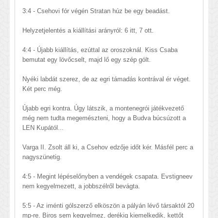
3:4 - Csehovi fór végén Stratan húz be egy beadást.
Helyzetjelentés a kiállítási arányról: 6 itt, 7 ott.
4:4 - Újabb kiállítás, ezúttal az oroszoknál. Kiss Csaba
bemutat egy lövőcselt, majd lő egy szép gólt.
Nyéki labdát szerez, de az egri támadás kontrával ér véget.
Két perc még.
Újabb egri kontra. Úgy látszik, a montenegrói játékvezető
még nem tudta megemészteni, hogy a Budva búcsúzott a
LEN Kupától...
Varga II. Zsolt áll ki, a Csehov edzője időt kér. Másfél perc a
nagyszünetig.
4:5 - Megint lépéselőnyben a vendégek csapata. Evstigneev
nem kegyelmezett, a jobbszélről bevágta.
5:5 - Az iménti gólszerző elköszön a pályán lévő társaktól 20
mp-re. Biros sem kegyelmez, derékig kiemelkedik, kettőt