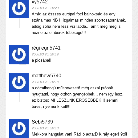
xy
5742
2008.03.26. 20:20
Amíg az összes európai foci bajnokság és egy
szánalmas NB II izgalmas minden sportcsatornának,
addig soha nem lesz vízilabda... amit még meg is
nézne az emberek többsége!!!
régi egri
5741
2008.03.26. 20:19
a picsába!!
matthew
5740
2008.03.26. 20:18
a dörmihangú műsorvezető még azzal próbált
nyugtatni, hogy otthon gyengébbek... nem így lesz,
ez biztos: MI LESZÜNK ERŐSEBBEK!!! semmi
törés, nyernünk kell!!!
Sebi
5739
2008.03.26. 20:18
Mekkora hangulat van! Rádiió adta:D Király eger! 9től