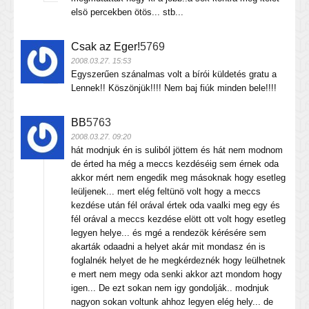
elsö percekben ötös... stb...
Csak az Eger!
5769
2008.03.27. 15:53
Egyszerűen szánalmas volt a bírói küldetés gratu a
Lennek!! Köszönjük!!!! Nem baj fiúk minden bele!!!!
BB
5763
2008.03.27. 09:20
hát modnjuk én is suliból jöttem és hát nem modnom
de érted ha még a meccs kezdéséig sem érnek oda
akkor mért nem engedik meg másoknak hogy esetleg
leüljenek... mert elég feltünö volt hogy a meccs
kezdése után fél orával értek oda vaalki meg egy és
fél orával a meccs kezdése elött ott volt hogy esetleg
legyen helye... és mgé a rendezök kérésére sem
akarták odaadni a helyet akár mit mondasz én is
foglalnék helyet de he megkérdeznék hogy leülhetnek
e mert nem megy oda senki akkor azt mondom hogy
igen... De ezt sokan nem igy gondolják.. modnjuk
nagyon sokan voltunk ahhoz legyen elég hely... de