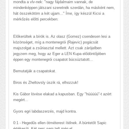
mondta a vlv-nek: "nagy fájdalmaim vannak, de
mindenképpen játszani szeretnék szerdán, ha másként nem,
hát összekötöm a két ujjam..." Íme, így készül Kicsi a
mérkőzés előtti percekben:
Előkerültek a bírók is. Az olasz (Gomez) csendesen lesi a
közönséget, míg a montenegrói (Rajevic) pogácsát
majszolgat a zsűriasztal mellett. Azt csak zárójelben
jegyzem meg, hogy az Eger a LEN Kupa elődöntőjében
éppen egy montenegrói csapatot búcsúztatott...
Bemutatják a csapatokat.
Biros és Zheltovsly úszik rá, elhozzuk!
Kis Gábor lövése elakad a kapusban. Egy "húúúúú"-t azért
megért...
Gyors egri labdaszerzés, majd kontra.
0:1 - Hegedűs ellen ötméterest ítélnek. A büntetőt Sapic
értékesíti. Két perc sem telt még el.