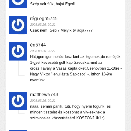
Szép volt fiúk, hajrá Eger!!!
régi egri
5745
2008.03.26. 20:21
Csak nem, Sebi? Melyik tv adja????
én
5744
2008.03.26. 20:21
Hát,igen-igen nehéz lesz kint az Egernek,de reméljük
1-gyel kevesebb gólt kap Szecska,mint az
orosz.Tavaly a Vasas kapta őket,Csehovban 11-10re -
Nagy Viktor "lenullázta Sapicsot" -, itthon 13-9re
nyertünk.
matthew
5743
2008.03.26. 20:21
naaa, semmi pánik, tuti, hogy nyerni fogunk! és
minden tisztelet és köszönet a vlv-seknek a
színvonalas közvetítésért! KÖSZÖNJÜK! :)