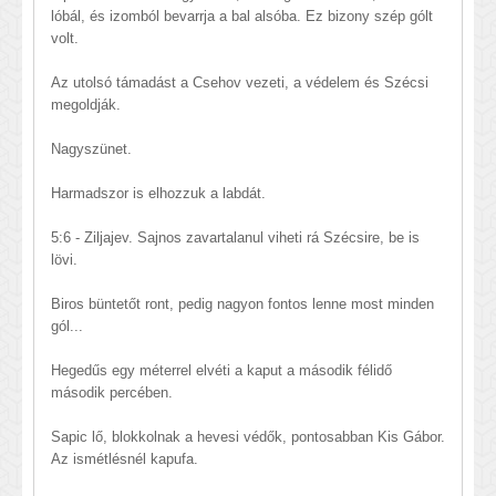
lóbál, és izomból bevarrja a bal alsóba. Ez bizony szép gólt
volt.
Az utolsó támadást a Csehov vezeti, a védelem és Szécsi
megoldják.
Nagyszünet.
Harmadszor is elhozzuk a labdát.
5:6 - Ziljajev. Sajnos zavartalanul viheti rá Szécsire, be is
lövi.
Biros büntetőt ront, pedig nagyon fontos lenne most minden
gól...
Hegedűs egy méterrel elvéti a kaput a második félidő
második percében.
Sapic lő, blokkolnak a hevesi védők, pontosabban Kis Gábor.
Az ismétlésnél kapufa.