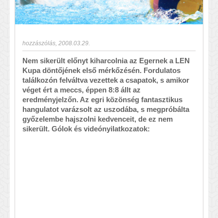
hozzászólás
,
2008.03.29.
Nem sikerült előnyt kiharcolnia az Egernek a LEN
Kupa döntőjének első mérkőzésén. Fordulatos
találkozón felváltva vezettek a csapatok, s amikor
véget ért a meccs, éppen 8:8 állt az
eredményjelzőn. Az egri közönség fantasztikus
hangulatot varázsolt az uszodába, s megpróbálta
győzelembe hajszolni kedvenceit, de ez nem
sikerült. Gólok és videónyilatkozatok: