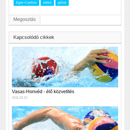
Eger-Csehov
videó
gólok
Megosztás
Kapcsolódó cikkek
Vasas-Honvéd - élő közvetítés
2011.03.12.