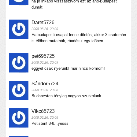
na jó inkább visszaszívom ezt az anti-Budapest
dumát
Daret
5726
2008.03.26. 20:09
Ha budapesti csapat lenne döntős, akkor 3 csatornán
is élőben mutatnák, ráadásul egy időben...
pet69
5725
2008.03.26. 20:09
eggyel csak nyerünk! már nincs körmöm!
Sándor
5724
2008.03.26. 20:08
Budapesten tényleg nagyon szurkolunk
Vikcó
5723
2008.03.26. 20:08
Petisten! 8-8...yesss