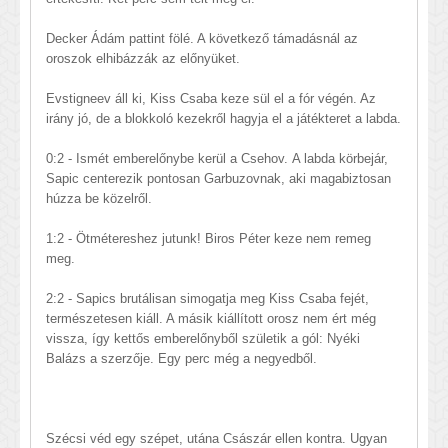
Decker Ádám pattint fölé. A következő támadásnál az
oroszok elhibázzák az előnyüket.
Evstigneev áll ki, Kiss Csaba keze sül el a fór végén. Az
irány jó, de a blokkoló kezekről hagyja el a játékteret a labda.
0:2 - Ismét emberelőnybe kerül a Csehov. A labda körbejár,
Sapic centerezik pontosan Garbuzovnak, aki magabiztosan
húzza be közelről.
1:2 - Ötmétereshez jutunk! Biros Péter keze nem remeg
meg.
2:2 - Sapics brutálisan simogatja meg Kiss Csaba fejét,
természetesen kiáll. A másik kiállított orosz nem ért még
vissza, így kettős emberelőnyből születik a gól: Nyéki
Balázs a szerzője. Egy perc még a negyedből.
Szécsi véd egy szépet, utána Császár ellen kontra. Ugyan