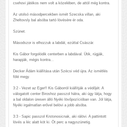
csehovi játékos nem volt a közelében, de attól még kontra.
Az utolsó másodpercekben ismét Szecska villan, aki
Zheltovsly bal alsóba tartó lövésére ér oda.
Szünet.
Másodszor is elhozzuk a labdát, ezúttal Császár.
Kis Gábor forgolódik centerben a labdával. Ütik, rúgják,
harapják, mégis kontra...
Decker Ádám kiállítása után Szécsi véd újra. Az ismétlés
fölé megy.
3:2 - Vezet az Eger!! Kis Gáborról kiállítják a védőjét. A
válogatott center Biroshoz passzol hátra, aki úgy látja, hogy
a bal oldalon üresen álló Nyéki lövőpozícióban van. Jól látja,
Nyéki irgalmatlan erővel belövi a jobb alsóba.
3:3 - Sapic passzol Krstonosicnak, aki rálövi. A pattintott
lövés a léc alatt köt ki. Öt perc a nagyszünetig.