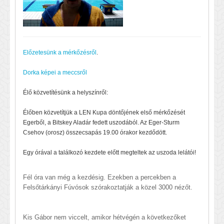
Előzetesünk a mérkőzésről
.
Dorka képei a meccsről
Élő közvetítésünk a helyszínről:
Élőben közvetítjük a LEN Kupa döntőjének első mérkőzését
Egerből, a Bitskey Aladár fedett uszodából. Az Eger-Sturm
Csehov (orosz) összecsapás 19.00 órakor kezdődött.
Egy órával a találkozó kezdete előtt megteltek az uszoda lelátói!
Fél óra van még a kezdésig. Ezekben a percekben a
Felsőtárkányi Fúvósok szórakoztatják a közel 3000 nézőt.
Kis Gábor nem viccelt, amikor hétvégén a következőket