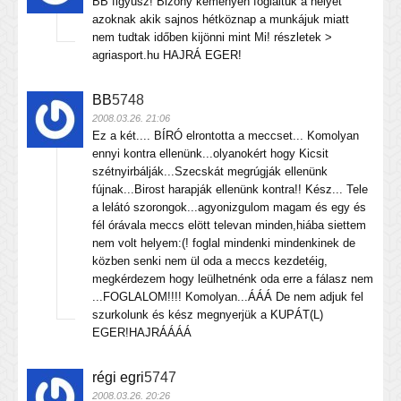
BB figyusz! Bizony keményen foglaltuk a helyet
azoknak akik sajnos hétköznap a munkájuk miatt
nem tudtak időben kijönni mint Mi! részletek >
agriasport.hu HAJRÁ EGER!
BB
5748
2008.03.26. 21:06
Ez a két.... BÍRÓ elrontotta a meccset... Komolyan
ennyi kontra ellenünk...olyanokért hogy Kicsit
szétnyirbálják...Szecskát megrúgják ellenünk
fújnak...Birost harapják ellenünk kontra!! Kész... Tele
a lelátó szorongok...agyonizgulom magam és egy és
fél órávala meccs elött televan minden,hiába siettem
nem volt helyem:(! foglal mindenki mindenkinek de
közben senki nem ül oda a meccs kezdetéig,
megkérdezem hogy leülhetnénk oda erre a fálasz nem
...FOGLALOM!!!! Komolyan...ÁÁÁ De nem adjuk fel
szurkolunk és kész megnyerjük a KUPÁT(L)
EGER!HAJRÁÁÁÁ
régi egri
5747
2008.03.26. 20:26