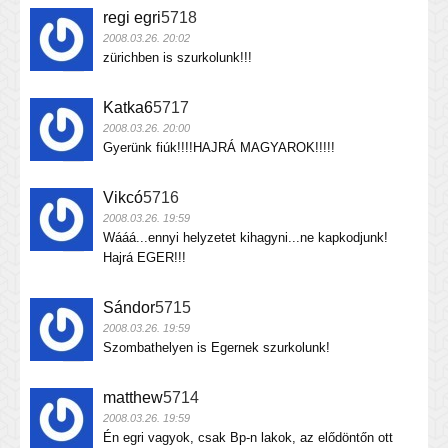
regi egri
5718
2008.03.26. 20:02
zürichben is szurkolunk!!!
Katka6
5717
2008.03.26. 20:00
Gyerünk fiúk!!!!HAJRÁ MAGYAROK!!!!!
Vikcó
5716
2008.03.26. 19:59
Wááá...ennyi helyzetet kihagyni...ne kapkodjunk!
Hajrá EGER!!!
Sándor
5715
2008.03.26. 19:59
Szombathelyen is Egernek szurkolunk!
matthew
5714
2008.03.26. 19:59
Én egri vagyok, csak Bp-n lakok, az elődöntőn ott