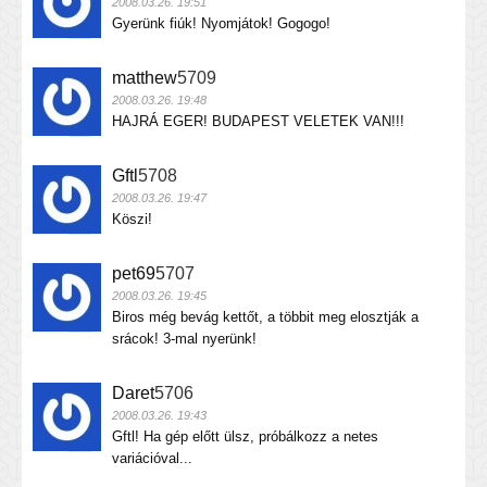
2008.03.26. 19:51
Gyerünk fiúk! Nyomjátok! Gogogo!
matthew
5709
2008.03.26. 19:48
HAJRÁ EGER! BUDAPEST VELETEK VAN!!!
Gftl
5708
2008.03.26. 19:47
Köszi!
pet69
5707
2008.03.26. 19:45
Biros még bevág kettőt, a többit meg elosztják a
srácok! 3-mal nyerünk!
Daret
5706
2008.03.26. 19:43
Gftl! Ha gép előtt ülsz, próbálkozz a netes
variációval...