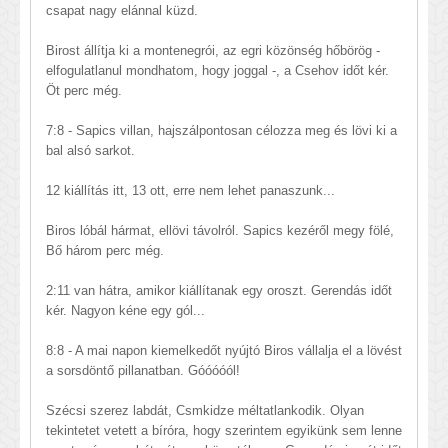
csapat nagy elánnal küzd.
Birost állítja ki a montenegrói, az egri közönség hőbörög -
elfogulatlanul mondhatom, hogy joggal -, a Csehov időt kér.
Öt perc még.
7:8 - Sapics villan, hajszálpontosan célozza meg és lövi ki a
bal alsó sarkot.
12 kiállítás itt, 13 ott, erre nem lehet panaszunk...
Biros lóbál hármat, ellövi távolról. Sapics kezéről megy fölé,
Bő három perc még.
2:11 van hátra, amikor kiállítanak egy oroszt. Gerendás időt
kér. Nagyon kéne egy gól...
8:8 - A mai napon kiemelkedőt nyújtó Biros vállalja el a lövést
a sorsdöntő pillanatban. Góóóóól!
Szécsi szerez labdát, Csmkidze méltatlankodik. Olyan
tekintetet vetett a bíróra, hogy szerintem egyikünk sem lenne