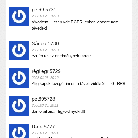
pet69
5731
2008.03.26. 20:13
tévedtem... szép volt EGER! ebben viszont nem
tévedek!
Sándor
5730
2008.03.26. 20:13
ezt én rossz eredménynek tartom
régi egri
5729
2008.03.26. 20:12
Alig kapok levegőt innen a távoli vidékről.. EGERRR!
pet69
5728
2008.03.26. 20:11
döntő pillanat: figyeld nyékit!!!
Daret
5727
2008.03.26. 20:11