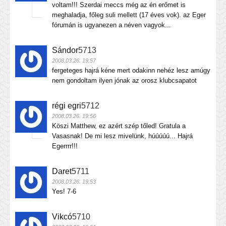
voltam!!! Szerdai meccs még az én erőmet is
meghaladja, főleg suli mellett (17 éves vok). az Eger
fórumán is ugyanezen a néven vagyok...
Sándor
5713
2008.03.26. 19:57
fergeteges hajrá kéne mert odakinn nehéz lesz amúgy
nem gondoltam ilyen jónak az orosz klubcsapatot
régi egri
5712
2008.03.26. 19:56
Köszi Matthew, ez azért szép tőled! Gratula a
Vasasnak! De mi lesz mivelünk, húúúúú... Hajrá
Egerrrr!!!
Daret
5711
2008.03.26. 19:53
Yes! 7-6
Vikcó
5710