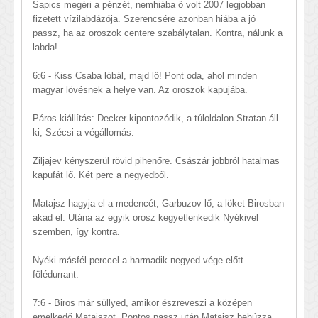
Sapics megéri a pénzét, nemhiába ő volt 2007 legjobban
fizetett vízilabdázója. Szerencsére azonban hiába a jó
passz, ha az oroszok centere szabálytalan. Kontra, nálunk a
labda!
6:6 - Kiss Csaba lóbál, majd lő! Pont oda, ahol minden
magyar lövésnek a helye van. Az oroszok kapujába.
Páros kiállítás: Decker kipontozódik, a túloldalon Stratan áll
ki, Szécsi a végállomás.
Ziljajev kényszerül rövid pihenőre. Császár jobbról hatalmas
kapufát lő. Két perc a negyedből.
Matajsz hagyja el a medencét, Garbuzov lő, a löket Birosban
akad el. Utána az egyik orosz kegyetlenkedik Nyékivel
szemben, így kontra.
Nyéki másfél perccel a harmadik negyed vége előtt
fölédurrant.
7:6 - Biros már süllyed, amikor észreveszi a középen
emelkedő Matajszot. Pontos passz után Matajsz behúzza.