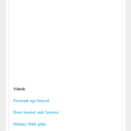
Videók:
Kimaradt egri helyzet
Biros lövését védi Smirnov
Matajsz Márk gólja