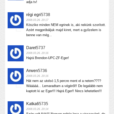
adja tv!
régi egri
5738
2008.03.26. 20:17
Köszike minden NEM egrinek is, aki nekünk szorított.
Azért megpróbáljuk majd kinnt, mert a győzelem is
benne van még...
Daret
5737
2008.03.26. 20:16
Hajrá Brendon-UPC-ZF-Eger!
Arwen
5736
2008.03.26. 20:16
Hát nem az utolsó 1,5 percre ment el a netem????
Wááááá... Lemaradtam a végéről!! De legalább nem
kaptott ki az Eger!!! Hajrá Eger!! Nincs lehetetlen!!!
Katka6
5735
2008.03.26. 20:14
Szép volt fiúk!!! Nagyon nehéz lesz a visszavágó, de