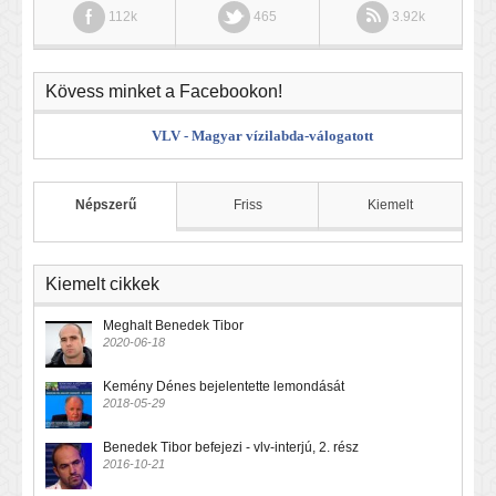
112k
465
3.92k
Kövess minket a Facebookon!
VLV - Magyar vízilabda-válogatott
Népszerű
Friss
Kiemelt
Kiemelt cikkek
Meghalt Benedek Tibor
2020-06-18
Kemény Dénes bejelentette lemondását
2018-05-29
Benedek Tibor befejezi - vlv-interjú, 2. rész
2016-10-21