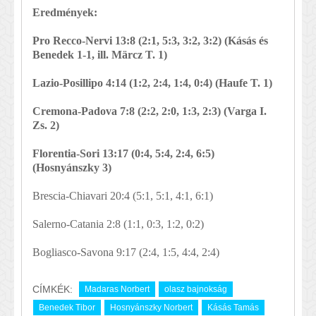
E
redmények:
Pro Recco
-Nervi 13:8 (
2:1, 5:3, 3:2, 3:2) (Kásás és
Benedek 1-1, ill. Märcz T. 1)
Lazio-Posillipo 4:14 (
1:2, 2:4, 1:4, 0:4) (Haufe T. 1)
Cremona-Padova 7:8 (
2:2, 2:0, 1:3, 2:3) (Varga I.
Zs. 2)
Florentia-Sori 13:17 (
0:4, 5:4, 2:4, 6:5)
(Hosnyánszky 3)
Brescia-Chiavari 20:4 (
5:1, 5:1, 4:1, 6:1)
Salerno-Catania 2:8 (
1:1, 0:3, 1:2, 0:2)
Bogliasco-Savona 9:17 (
2:4, 1:5, 4:4, 2:4)
CÍMKÉK:
Madaras Norbert
olasz bajnokság
Benedek Tibor
Hosnyánszky Norbert
Kásás Tamás