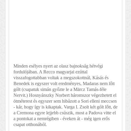
Minden esélyes nyert az olasz bajnokság hétvégi
fordulójában. A Recco magyarjai ezúttal
visszafogottabban voltak a megszokottnál, Kásás és
Benedek is egyszer volt eredményes, Madaras nem lőtt
gólt (csapatuk simán győzte le a Märcz Tamás-féle
Nervit.) Hosnyánszky Norbert háromszor végezhetett el
ötméterest és egyszer sem hibázott a Sori elleni meccsen
- kár, hogy így is kikaptak. Varga I. Zsolt két gólt lőtt, de
a Cremona egyre lejjebb csúszik, most a Padova vitte el
a pontokat a nemrégiben - éveken át - még igen erős
csapat otthonából.