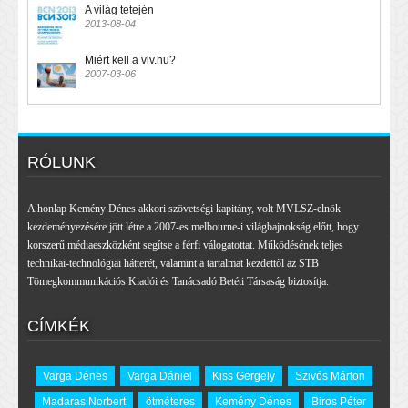
A világ tetején
2013-08-04
Miért kell a vlv.hu?
2007-03-06
RÓLUNK
A honlap Kemény Dénes akkori szövetségi kapitány, volt MVLSZ-elnök
kezdeményezésére jött létre a 2007-es melbourne-i világbajnokság előtt, hogy
korszerű médiaeszközként segítse a férfi válogatottat. Működésének teljes
technikai-technológiai hátterét, valamint a tartalmat kezdettől az STB
Tömegkommunikációs Kiadói és Tanácsadó Betéti Társaság biztosítja.
CÍMKÉK
Varga Dénes
Varga Dániel
Kiss Gergely
Szivós Márton
Madaras Norbert
ötméteres
Kemény Dénes
Biros Péter