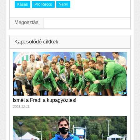
Kásás
Pro Recco
Nervi
Megosztás
Kapcsolódó cikkek
Ismét a Fradi a kupagyőztes!
2021.12.11.