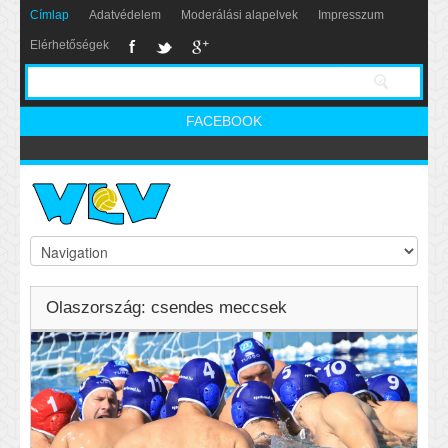
Címlap
Adatvédelem
Moderálási alapelvek
Impresszum
Elérhetőségek
FACEBOOK
Olaszország: csendes meccsek