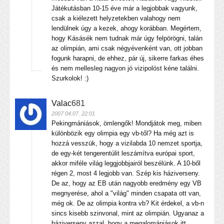
Játékutásban 10-15 éve már a legjobbak vagyunk,
csak a kiélezett helyzetekben valahogy nem
lendülnek úgy a kezek, ahogy korábban. Megértem,
hogy Kásásék nem tudnak már úgy felpörögni, talán
az olimpián, ami csak négyévenként van, ott jobban
fogunk harapni, de ehhez, pár új, sikerre farkas éhes
és nem mellesleg nagyon jó vizipolóst kéne találni.
Szurkolok! :)
Valac
681
2007.04.07. 22:01
Pekingmániások, ömlengők! Mondjátok meg, miben
különbözik egy olimpia egy vb-től? Ha még azt is
hozzá vesszük, hogy a vizilabda 10 nemzet sportja,
de egy-két tengerentúlit leszámítva európai sport,
akkor miféle világ leggjobbjairól beszélünk. A 10-ből
régen 2, most 4 legjobb van. Szép kis háziverseny.
De az, hogy az EB után nagyobb eredmény egy VB
megnyerése, ahol a "világ" minden csapata ott van,
még ok. De az olimpia kontra vb? Kit érdekel, a vb-n
sincs kisebb szinvonal, mint az olimpián. Ugyanaz a
háziverseny azzal, hogy a megalomániások itt