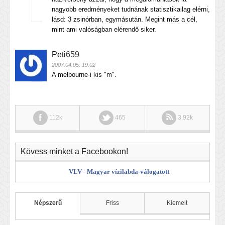
nagyobb eredményeket tudnának statisztikailag elérni,
lásd: 3 zsinórban, egymásután. Megint más a cél,
mint ami valóságban elérendő siker.
Peti
659
2007.04.05. 19:02
A melbourne-i kis "m".
112k
465
3.92k
Kövess minket a Facebookon!
VLV - Magyar vízilabda-válogatott
Népszerű
Friss
Kiemelt