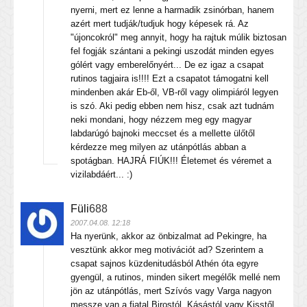
nyerni, mert ez lenne a harmadik zsinórban, hanem
azért mert tudják/tudjuk hogy képesek rá. Az
"újoncokról" meg annyit, hogy ha rajtuk múlik biztosan
fel fogják szántani a pekingi uszodát minden egyes
gólért vagy emberelőnyért... De ez igaz a csapat
rutinos tagjaira is!!!! Ezt a csapatot támogatni kell
mindenben akár Eb-ől, VB-ről vagy olimpiáról legyen
is szó. Aki pedig ebben nem hisz, csak azt tudnám
neki mondani, hogy nézzem meg egy magyar
labdarúgó bajnoki meccset és a mellette ülőtől
kérdezze meg milyen az utánpótlás abban a
spotágban. HAJRÁ FIÚK!!! Életemet és véremet a
vizilabdáért... :)
Füli
688
2007.04.08. 12:18
Ha nyerünk, akkor az önbizalmat ad Pekingre, ha
vesztünk akkor meg motivációt ad? Szerintem a
csapat sajnos küzdenitudásból Athén óta egyre
gyengül, a rutinos, minden sikert megélők mellé nem
jön az utánpótlás, mert Szívós vagy Varga nagyon
messze van a fiatal Birostól, Kásástól vagy Kisstől.