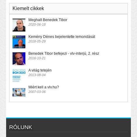
Kiemelt cikkek
Meghalt Benedek Tibor
2020-06-18
Kemény Dénes bejelentette lemondását
2018-05-29
Benedek Tibor befejezi - vlv-interjú, 2. rész
2016-10-21
A világ tetején
2013-08-04
Miért kell a vlv.hu?
2007-03-06
RÓLUNK