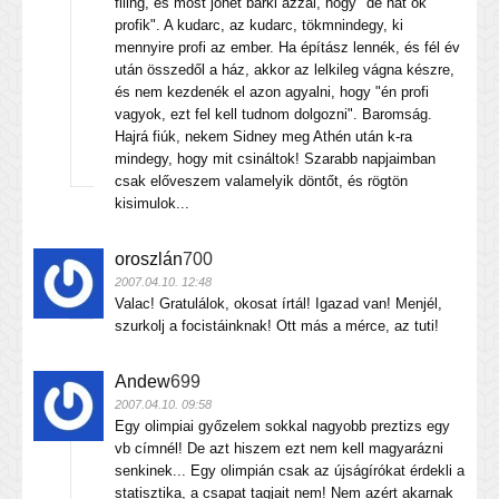
filing, és most jöhet bárki azzal, hogy "de hát ők
profik". A kudarc, az kudarc, tökmnindegy, ki
mennyire profi az ember. Ha építász lennék, és fél év
után összedől a ház, akkor az lelkileg vágna készre,
és nem kezdenék el azon agyalni, hogy "én profi
vagyok, ezt fel kell tudnom dolgozni". Baromság.
Hajrá fiúk, nekem Sidney meg Athén után k-ra
mindegy, hogy mit csináltok! Szarabb napjaimban
csak előveszem valamelyik döntőt, és rögtön
kisimulok...
oroszlán
700
2007.04.10. 12:48
Valac! Gratulálok, okosat írtál! Igazad van! Menjél,
szurkolj a focistáinknak! Ott más a mérce, az tuti!
Andew
699
2007.04.10. 09:58
Egy olimpiai győzelem sokkal nagyobb preztizs egy
vb címnél! De azt hiszem ezt nem kell magyarázni
senkinek... Egy olimpián csak az újságírókat érdekli a
statisztika, a csapat tagjait nem! Nem azért akarnak