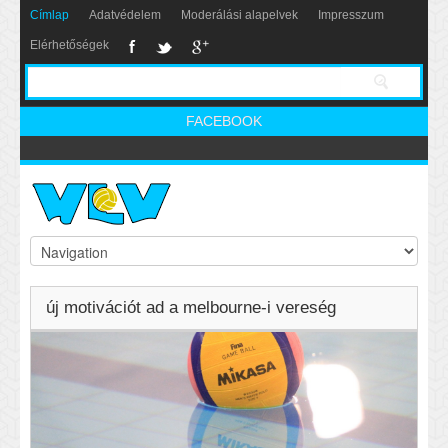
Címlap
Adatvédelem
Moderálási alapelvek
Impresszum
Elérhetőségek
FACEBOOK
új motivációt ad a melbourne-i vereség