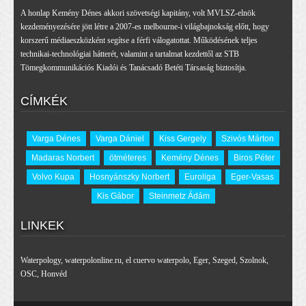
A honlap Kemény Dénes akkori szövetségi kapitány, volt MVLSZ-elnök
kezdeményezésére jött létre a 2007-es melbourne-i világbajnokság előtt, hogy
korszerű médiaeszközként segítse a férfi válogatottat. Működésének teljes
technikai-technológiai hátterét, valamint a tartalmat kezdettől az STB
Tömegkommunikációs Kiadói és Tanácsadó Betéti Társaság biztosítja.
CÍMKÉK
Varga Dénes
Varga Dániel
Kiss Gergely
Szivós Márton
Madaras Norbert
ötméteres
Kemény Dénes
Biros Péter
Volvo Kupa
Hosnyánszky Norbert
Euroliga
Eger-Vasas
Kis Gábor
Steinmetz Ádám
LINKEK
Waterpology
,
waterpolonline.ru
,
el cuervo waterpolo
,
Eger
,
Szeged
,
Szolnok
,
OSC
,
Honvéd