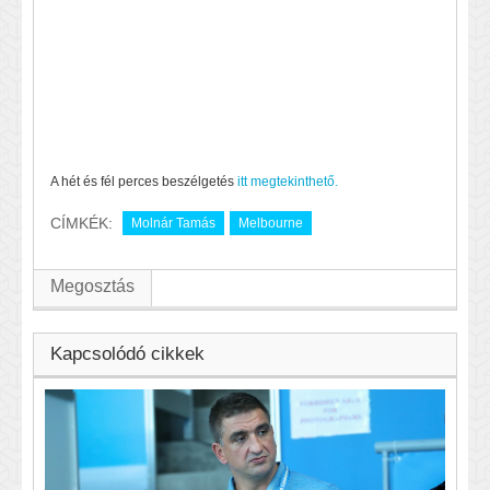
A hét és fél perces beszélgetés
itt megtekinthető.
CÍMKÉK:
Molnár Tamás
Melbourne
Megosztás
Kapcsolódó cikkek