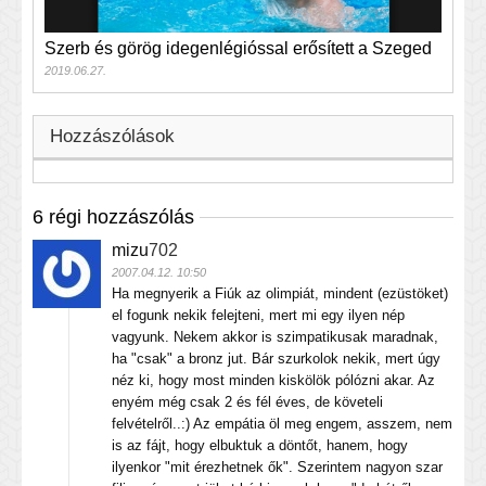
Szerb és görög idegenlégióssal erősített a Szeged
2019.06.27.
Hozzászólások
6 régi hozzászólás
mizu
702
2007.04.12. 10:50
Ha megnyerik a Fiúk az olimpiát, mindent (ezüstöket)
el fogunk nekik felejteni, mert mi egy ilyen nép
vagyunk. Nekem akkor is szimpatikusak maradnak,
ha "csak" a bronz jut. Bár szurkolok nekik, mert úgy
néz ki, hogy most minden kiskölök pólózni akar. Az
enyém még csak 2 és fél éves, de követeli
felvételről..:) Az empátia öl meg engem, asszem, nem
is az fájt, hogy elbuktuk a döntőt, hanem, hogy
ilyenkor "mit érezhetnek ők". Szerintem nagyon szar