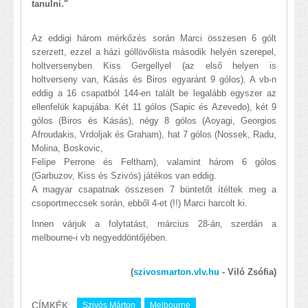
tanulni."
Az eddigi három mérkőzés során Marci összesen 6 gólt
szerzett, ezzel a házi góllövőlista második helyén szerepel,
holtversenyben Kiss Gergellyel (az első helyen is
holtverseny van, Kásás és Biros egyaránt 9 gólos). A vb-n
eddig a 16 csapatból 144-en talált be legalább egyszer az
ellenfelük kapujába. Két 11 gólos (Sapic és Azevedo), két 9
gólos (Biros és Kásás), négy 8 gólos (Aoyagi, Georgios
Afroudakis, Vrdoljak és Graham), hat 7 gólos (Nossek, Radu,
Molina, Boskovic,
Felipe Perrone és Feltham), valamint három 6 gólos
(Garbuzov, Kiss és Szivós) játékos van eddig.
A magyar csapatnak összesen 7 büntetőt ítéltek meg a
csoportmeccsek során, ebből 4-et (!!) Marci harcolt ki.
Innen várjuk a folytatást, március 28-án, szerdán a
melbourne-i vb negyeddöntőjében.
(
szivosmarton.vlv.hu
- Viló Zsófia)
CÍMKÉK:
Szivós Márton
Melbourne