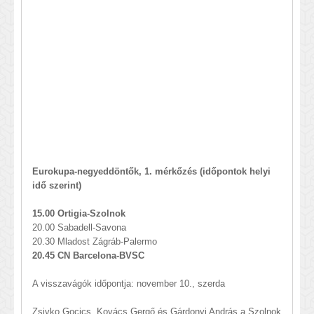
Eurokupa-negyeddöntők, 1. mérkőzés (időpontok helyi
idő szerint)
15.00 Ortigia-Szolnok
20.00 Sabadell-Savona
20.30 Mladost Zágráb-Palermo
20.45 CN Barcelona-BVSC
A visszavágók időpontja: november 10., szerda
Zsivko Gocics, Kovács Gergő és Gárdonyi András a Szolnok