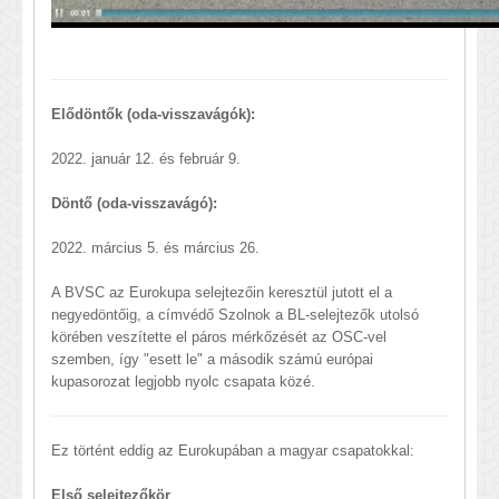
Elődöntők (oda-visszavágók):
2022. január 12. és február 9.
Döntő (oda-visszavágó):
2022. március 5. és március 26.
A BVSC az Eurokupa selejtezőin keresztül jutott el a
negyedöntőig, a címvédő Szolnok a BL-selejtezők utolsó
körében veszítette el páros mérkőzését az OSC-vel
szemben, így "esett le" a második számú európai
kupasorozat legjobb nyolc csapata közé.
Ez történt eddig az Eurokupában a magyar csapatokkal:
Első selejtezőkör