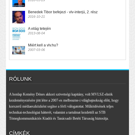
2018-05-29
Benedek Tibor befejezi - vlv-interjú, 2. rész
2016-10-21
A világ tetején
2013-08-04
Miért kell a vlv.hu?
2007-03-06
RÓLUNK
A honlap Kemény Dénes akkori szövetségi kapitány, volt MVLSZ-elnök
kezdeményezésére jött létre a 2007-es melbourne-i világbajnokság előtt, hogy
korszerű médiaeszközként segítse a férfi válogatottat. Működésének teljes
technikai-technológiai hátterét, valamint a tartalmat kezdettől az STB
Tömegkommunikációs Kiadói és Tanácsadó Betéti Társaság biztosítja.
CÍMKÉK