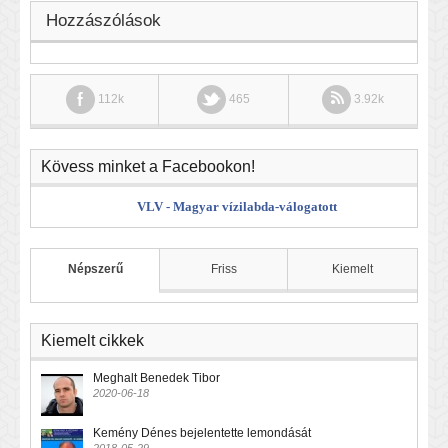
Hozzászólások
112k
465
3.92k
Kövess minket a Facebookon!
VLV - Magyar vízilabda-válogatott
Népszerű
Friss
Kiemelt
Kiemelt cikkek
Meghalt Benedek Tibor
2020-06-18
Kemény Dénes bejelentette lemondását