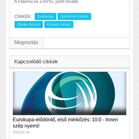
A Palermo és a BVSC jutott tovább.
CÍMKÉK:
Eurokupa
Gárdonyi András
Zsivko Gocics
Kovács Gergő
Megosztás
Kapcsolódó cikkek
Eurokupa-elődöntő, első mérkőzés: 10:0 - Innen
szép nyerni!
2022.01.14.