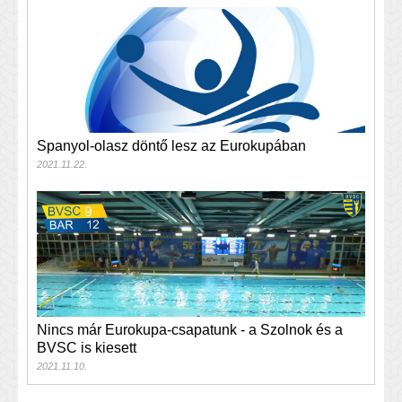
Spanyol-olasz döntő lesz az Eurokupában
2021.11.22.
Nincs már Eurokupa-csapatunk - a Szolnok és a
BVSC is kiesett
2021.11.10.