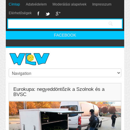
Címlap
Adatvédelem
Moderálási alapelvek
Impresszum
Elérhetőségek
FACEBOOK
Eurokupa: negyeddöntőzik a Szolnok és a
BVSC