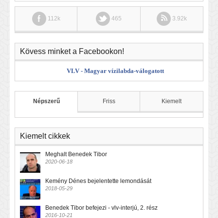
112k
465
3.92k
Kövess minket a Facebookon!
VLV - Magyar vízilabda-válogatott
Népszerű
Friss
Kiemelt
Kiemelt cikkek
Meghalt Benedek Tibor
2020-06-18
Kemény Dénes bejelentette lemondását
2018-05-29
Benedek Tibor befejezi - vlv-interjú, 2. rész
2016-10-21