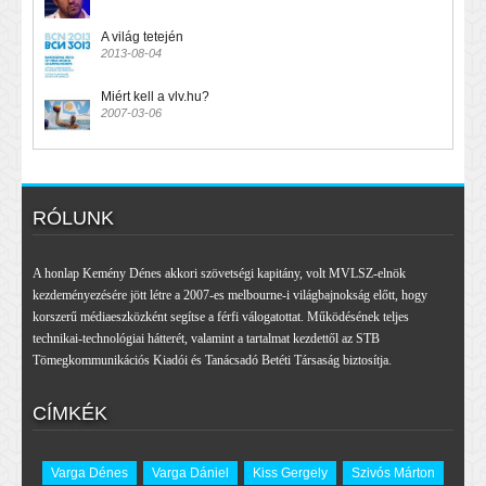
A világ tetején
2013-08-04
Miért kell a vlv.hu?
2007-03-06
RÓLUNK
A honlap Kemény Dénes akkori szövetségi kapitány, volt MVLSZ-elnök
kezdeményezésére jött létre a 2007-es melbourne-i világbajnokság előtt, hogy
korszerű médiaeszközként segítse a férfi válogatottat. Működésének teljes
technikai-technológiai hátterét, valamint a tartalmat kezdettől az STB
Tömegkommunikációs Kiadói és Tanácsadó Betéti Társaság biztosítja.
CÍMKÉK
Varga Dénes
Varga Dániel
Kiss Gergely
Szivós Márton