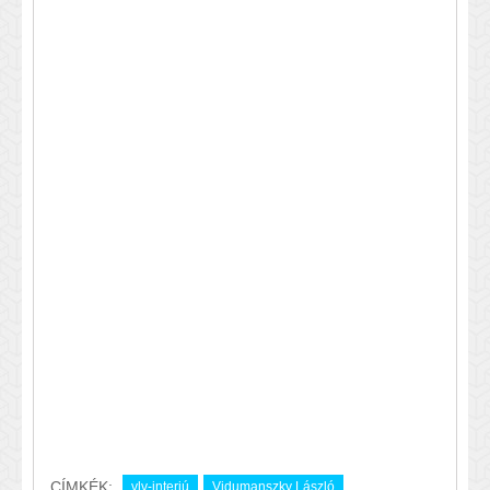
CÍMKÉK:
vlv-interjú
Vidumanszky László