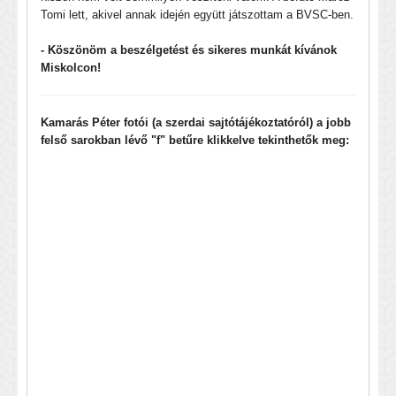
Tomi lett, akivel annak idején együtt játszottam a BVSC-ben.
- Köszönöm a beszélgetést és sikeres munkát kívánok
Miskolcon!
Kamarás Péter fotói (a szerdai sajtótájékoztatóról) a jobb
felső sarokban lévő "f" betűre klikkelve tekinthetők meg: