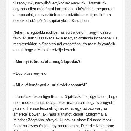
viszonyunk, nagyjából egykorúak vagyunk, játszottunk
egymás ellen még fiatal korunkban, s később is megmaradt
a kapcsolat, szerveztünk csere-edzőtáborokat, mellettem
dolgozott utánpótlás-kapitányként Kuvaitban.
Nekem a legutóbbi időkben az volt a célom, hogy hosszú
távollét után visszakerüljek a magyar vízilabda közegébe. Ez
megkezdődött a Szentes női csapatánál és most folytatódik
azzal, hogy a Miskolc edzője leszek.
- Mennyi időre szól a megállapodás?
- Egy plusz egy év.
- Mi a véleményed a miskolci csapatról?
- Természetesen figyeltem az ő játékukat is, úgy látom, hogy
nem rossz csapat, sok játékos már három-négy éve együtt
játszik. Persze lesznek új nevek is, egy távozó van, az
amerikai Bowen, aki más ajánlatot kapott, tudtommal a
Mladost Zágrábbal tárgyal. Új név az olasz Eduardo Monzi,
fiatal balkezes és jön egy montenegrói, Dimitrije Krijestorac.