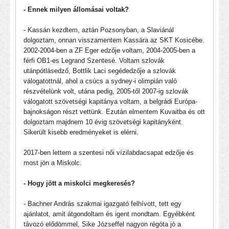
- Ennek milyen állomásai voltak?
- Kassán kezdtem, aztán Pozsonyban, a Slaviánál
dolgoztam, onnan visszamentem Kassára az SKT Kosicébe.
2002-2004-ben a ZF Eger edzője voltam, 2004-2005-ben a
férfi OB1-es Legrand Szentesé. Voltam szlovák
utánpótlásedző, Bottlik Laci segédedzője a szlovák
válogatottnál, ahol a csúcs a sydney-i olimpián való
részvételünk volt, utána pedig, 2005-től 2007-ig szlovák
válogatott szövetségi kapitánya voltam, a belgrádi Európa-
bajnokságon részt vettünk. Ezután elmentem Kuvaitba és ott
dolgoztam majdnem 10 évig szövetségi kapitányként.
Sikerült kisebb eredményeket is elérni.
2017-ben lettem a szentesi női vízilabdacsapat edzője és
most jön a Miskolc.
- Hogy jött a miskolci megkeresés?
- Bachner András szakmai igazgató felhívott, tett egy
ajánlatot, amit átgondoltam és igent mondtam. Egyébként
távozó elődömmel, Sike Józseffel nagyon régóta jó a