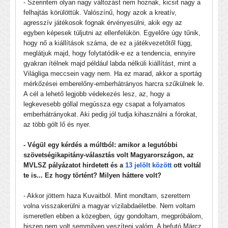
- Szerintem olyan nagy változást nem hoznak, kicsit nagy a
felhajtás körülöttük. Valószínű, hogy azok a kreatív,
agresszív játékosok fognak érvényesülni, akik egy az
egyben képesek túljutni az ellenfelükön. Egyelőre úgy tűnik,
hogy nő a kiállítások száma, de ez a játékvezetőtől függ,
meglátjuk majd, hogy folytatódik-e ez a tendencia, ennyire
gyakran ítélnek majd például labda nélküli kiállítást, mint a
Világliga meccsein vagy nem. Ha ez marad, akkor a sportág
mérkőzései emberelőny-emberhátrányos harcra szűkülnek le.
A cél a lehető legjobb védekezés lesz, az, hogy a
legkevesebb góllal megússza egy csapat a folyamatos
emberhátrányokat. Aki pedig jól tudja kihasználni a fórokat,
az több gólt lő és nyer.
- Végül egy kérdés a múltból: amikor a legutóbbi
szövetségikapitány-választás volt Magyarországon, az
MVLSZ pályázatot hirdetett és a
13 jelölt között
ott voltál
te is... Ez hogy történt? Milyen háttere volt?
- Akkor jöttem haza Kuvaitból. Mint mondtam, szerettem
volna visszakerülni a magyar vízilabdaéletbe. Nem voltam
ismeretlen ebben a közegben, úgy gondoltam, megpróbálom,
hiszen nem volt semmilyen veszíteni valóm. A befutó Märcz