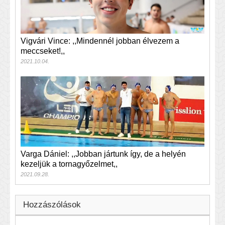
Vigvári Vince: ,,Mindennél jobban élvezem a
meccseket!,,
2021.10.04.
Varga Dániel: ,,Jobban jártunk így, de a helyén
kezeljük a tornagyőzelmet,,
2021.09.28.
Hozzászólások