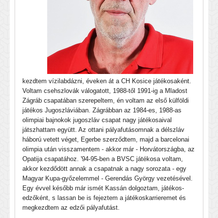
kezdtem vízilabdázni, éveken át a CH Kosice játékosaként.
Voltam csehszlovák válogatott, 1988-től 1991-ig a Mladost
Zágráb csapatában szerepeltem, én voltam az első külföldi
játékos Jugoszláviában. Zágrábban az 1984-es, 1988-as
olimpiai bajnokok jugoszláv csapat nagy játékosaival
játszhattam együtt. Az ottani pályafutásomnak a délszláv
háború vetett véget, Egerbe szerződtem, majd a barcelonai
olimpia után visszamentem - akkor már - Horvátországba, az
Opatija csapatához. '94-95-ben a BVSC játékosa voltam,
akkor kezdődött annak a csapatnak a nagy sorozata - egy
Magyar Kupa-győzelemmel - Gerendás György vezetésével.
Egy évvel később már ismét Kassán dolgoztam, játékos-
edzőként, s lassan be is fejeztem a játékoskarrieremet és
megkezdtem az edzői pályafutást.