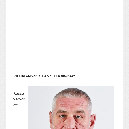
VIDUMANSZKY LÁSZLÓ a vlv-nek:
-
Kassai
vagyok,
ott