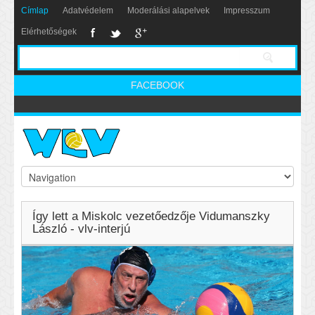
Címlap
Adatvédelem
Moderálási alapelvek
Impresszum
Elérhetőségek
FACEBOOK
Így lett a Miskolc vezetőedzője Vidumanszky
László - vlv-interjú