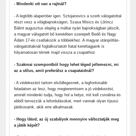
- Mindenki ott van a rajtnál?
- A legtöbb alapember igen. Sztojanovics a szerb válogatottal
részt vesz a világbajnokságon, Szasa Misics és Lőrincz
Bálint augusztus elejéig a máltai nyári bajnokságban játszik,
a magyar válogatott bő keretében szerepelt Bedő és Nagy
Ádám 17-én csatlakozik a többiekhez. A magyar utánpótlás-
válogatottaknál foglalkoztatott fiatal kerettagjaink is
folyamatosan térnek majd vissza a csapathoz.
- Szakmai szempontból hogy lehet téged jellemezni, mi
az a stílus, amit preferálsz a csapataidnál?
- A védekezést tartom elsődlegesnek, a legfontosabb
feladatom az lesz, hogy megteremtsem a jó védekezést,
aminél mindenki tudja, hogy hol a helye, mit kell csinálnia és
ebből tervezzük a lefordulásokat, mert vannak olyan típusú
játékosaink, akik erre alkalmasak.
- Hogy látod, az új szabályok mennyire változtatják meg
a játék képét?