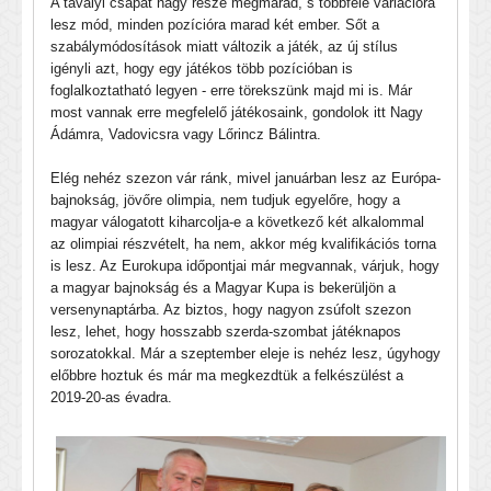
A tavalyi csapat nagy része megmarad, s többféle variációra
lesz mód, minden pozícióra marad két ember. Sőt a
szabálymódosítások miatt változik a játék, az új stílus
igényli azt, hogy egy játékos több pozícióban is
foglalkoztatható legyen - erre törekszünk majd mi is. Már
most vannak erre megfelelő játékosaink, gondolok itt Nagy
Ádámra, Vadovicsra vagy Lőrincz Bálintra.
Elég nehéz szezon vár ránk, mivel januárban lesz az Európa-
bajnokság, jövőre olimpia, nem tudjuk egyelőre, hogy a
magyar válogatott kiharcolja-e a következő két alkalommal
az olimpiai részvételt, ha nem, akkor még kvalifikációs torna
is lesz. Az Eurokupa időpontjai már megvannak, várjuk, hogy
a magyar bajnokság és a Magyar Kupa is bekerüljön a
versenynaptárba. Az biztos, hogy nagyon zsúfolt szezon
lesz, lehet, hogy hosszabb szerda-szombat játéknapos
sorozatokkal. Már a szeptember eleje is nehéz lesz, úgyhogy
előbbre hoztuk és már ma megkezdtük a felkészülést a
2019-20-as évadra.