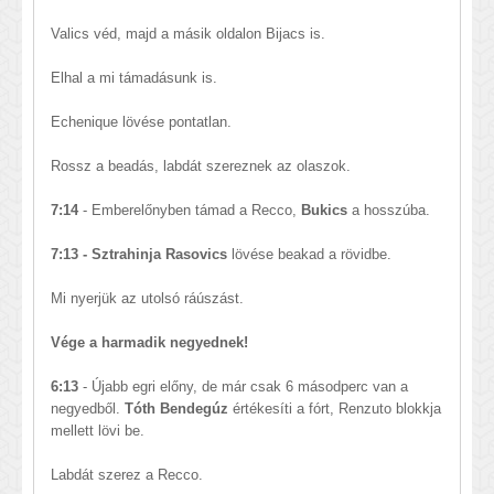
Valics véd, majd a másik oldalon Bijacs is.
Elhal a mi támadásunk is.
Echenique lövése pontatlan.
Rossz a beadás, labdát szereznek az olaszok.
7:14
- Emberelőnyben támad a Recco,
Bukics
a hosszúba.
7:13 - Sztrahinja Rasovics
lövése beakad a rövidbe.
Mi nyerjük az utolsó ráúszást.
Vége a harmadik negyednek!
6:13
- Újabb egri előny, de már csak 6 másodperc van a
negyedből.
Tóth Bendegúz
értékesíti a fórt, Renzuto blokkja
mellett lövi be.
Labdát szerez a Recco.