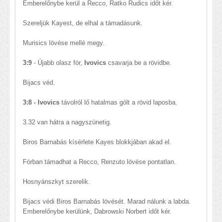
Emberelőnybe kerül a Recco, Ratko Rudics időt kér.
Szereljük Kayest, de elhal a támadásunk.
Murisics lövése mellé megy.
3:9
- Újabb olasz fór,
Ivovics
csavarja be a rövidbe.
Bijacs véd.
3:8 - Ivovics
távolról lő hatalmas gólt a rövid laposba.
3.32 van hátra a nagyszünetig.
Biros Barnabás kísérlete Kayes blokkjában akad el.
Fórban támadhat a Recco, Renzuto lövése pontatlan.
Hosnyánszkyt szerelik.
Bijacs védi Biros Barnabás lövését. Marad nálunk a labda.
Emberelőnybe kerülünk, Dabrowski Norbert időt kér.