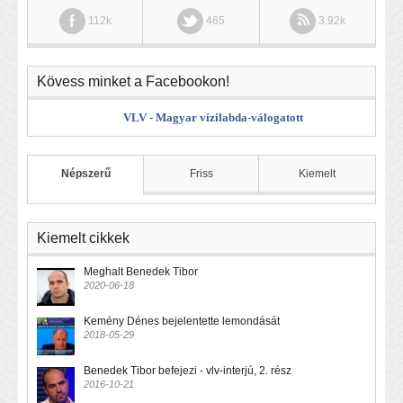
112k
465
3.92k
Kövess minket a Facebookon!
VLV - Magyar vízilabda-válogatott
Népszerű
Friss
Kiemelt
Kiemelt cikkek
Meghalt Benedek Tibor
2020-06-18
Kemény Dénes bejelentette lemondását
2018-05-29
Benedek Tibor befejezi - vlv-interjú, 2. rész
2016-10-21