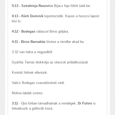
5:13 - Sztrahinja Rasovics
Bijacs feje fölött talál be.
4:13 - Kürti Dominik
kipontozódik. Kayes a hosszú lapost
lövi ki.
4:12 - Bodegas
válaszol Biros góljára.
4:11 - Biros Barnabás
lövése a rövidbe akad be.
3.32 van hátra a negyedből.
Gyárfás Tamás blokkolja az olaszok próbálkozását.
Kontrát ítélnek ellenünk.
Valics Bodegas csavarlövését védi.
Molina labdát szerez.
3:11
- Újra fórban támadhatnak a vendégek,
Di Fulvio
is
feliratkozik a góllövők közé.