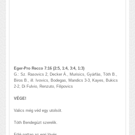
​Eger-Pro Recco 7:16 (2:5, 1:4, 3:4, 1:3)
G.: Sz. Rasovics 2, Decker Á., Murisics, Gyárfás, Tóth B.,
Biros B., ill. Ivovics, Bodegas, Mandics 3-3, Kayes, Bukics
2-2, Di Fulvio, Renzuto, Filipovics
VÉGE!
Valics még véd egy utolsót.
Tóth Bendegúzt szerelik.
Fölé pattan az egri lövés.