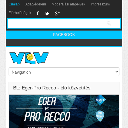
Címlap
Adatvédelem
Moderálási alapelvek
Impresszum
Elérhetőségek
FACEBOOK
BL: Eger-Pro Recco - élő közvetítés