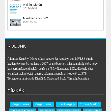
A világ tetején
2013-08-04
Miért kell a vlv.hu?
2007-03-06
RÓLUNK
A honlap Kemény Dénes akkori szövetségi kapitány, volt MVLSZ-elnök
kezdeményezésére jött létre a 2007-es melbourne-i világbajnokság előtt, hogy
korszerű médiaeszközként segítse a férfi válogatottat. Működésének teljes
technikai-technológiai hátterét, valamint a tartalmat kezdettől az STB
Tömegkommunikációs Kiadói és Tanácsadó Betéti Társaság biztosítja.
CÍMKÉK
Varga Dénes
Varga Dániel
Kiss Gergely
Szivós Márton