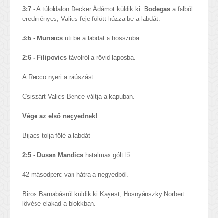
3:7
- A túloldalon Decker Ádámot küldik ki.
Bodegas
a falból
eredményes, Valics feje fölött húzza be a labdát.
3:6 - Murisics
üti be a labdát a hosszúba.
2:6 - Filipovics
távolról a rövid laposba.
A Recco nyeri a ráúszást.
Csiszárt Valics Bence váltja a kapuban.
Vége az első negyednek!
Bijacs tolja fölé a labdát.
2:5 - Dusan Mandics
hatalmas gólt lő.
42 másodperc van hátra a negyedből.
Biros Barnabásról küldik ki Kayest, Hosnyánszky Norbert
lövése elakad a blokkban.