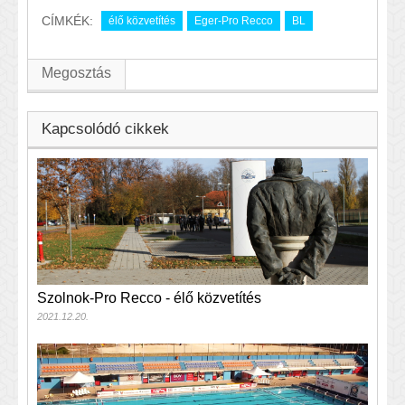
CÍMKÉK:
élő közvetítés
Eger-Pro Recco
BL
Megosztás
Kapcsolódó cikkek
Szolnok-Pro Recco - élő közvetítés
2021.12.20.