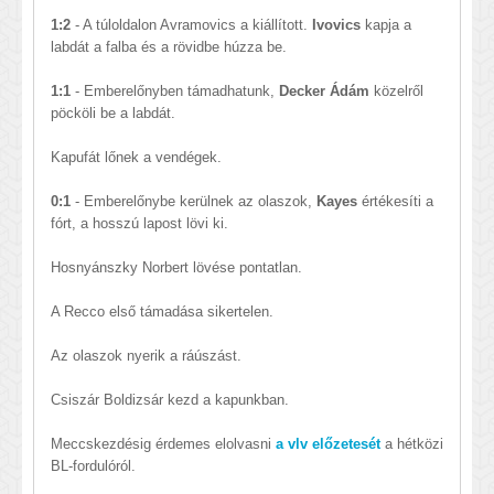
1:2
- A túloldalon Avramovics a kiállított.
Ivovics
kapja a
labdát a falba és a rövidbe húzza be.
1:1
- Emberelőnyben támadhatunk,
Decker Ádám
közelről
pöcköli be a labdát.
Kapufát lőnek a vendégek.
0:1
- Emberelőnybe kerülnek az olaszok,
Kayes
értékesíti a
fórt, a hosszú lapost lövi ki.
Hosnyánszky Norbert lövése pontatlan.
A Recco első támadása sikertelen.
Az olaszok nyerik a ráúszást.
Csiszár Boldizsár kezd a kapunkban.
Meccskezdésig érdemes elolvasni
a vlv előzetesét
a hétközi
BL-fordulóról.