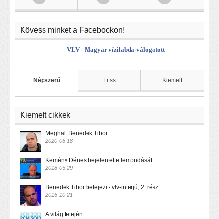
Kövess minket a Facebookon!
VLV - Magyar vízilabda-válogatott
Népszerű
Friss
Kiemelt
Kiemelt cikkek
Meghalt Benedek Tibor
2020-06-18
Kemény Dénes bejelentette lemondását
2018-05-29
Benedek Tibor befejezi - vlv-interjú, 2. rész
2016-10-21
A világ tetején