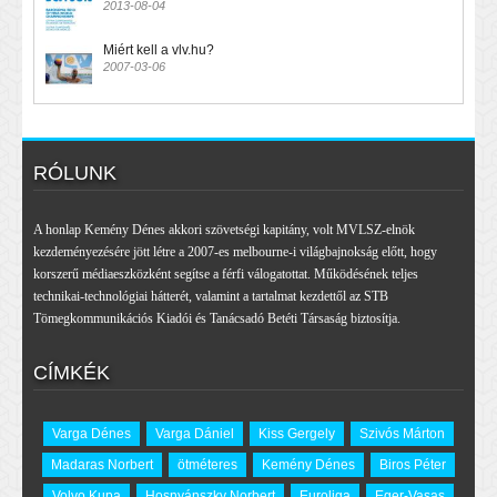
2013-08-04
Miért kell a vlv.hu?
2007-03-06
RÓLUNK
A honlap Kemény Dénes akkori szövetségi kapitány, volt MVLSZ-elnök
kezdeményezésére jött létre a 2007-es melbourne-i világbajnokság előtt, hogy
korszerű médiaeszközként segítse a férfi válogatottat. Működésének teljes
technikai-technológiai hátterét, valamint a tartalmat kezdettől az STB
Tömegkommunikációs Kiadói és Tanácsadó Betéti Társaság biztosítja.
CÍMKÉK
Varga Dénes
Varga Dániel
Kiss Gergely
Szivós Márton
Madaras Norbert
ötméteres
Kemény Dénes
Biros Péter
Volvo Kupa
Hosnyánszky Norbert
Euroliga
Eger-Vasas