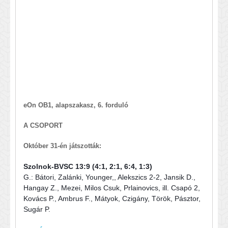
eOn OB1, alapszakasz, 6. forduló
A CSOPORT
Október 31-én játszották:
Szolnok-BVSC 13:9 (4:1, 2:1, 6:4, 1:3)
G.: Bátori, Zalánki, Younger,, Alekszics 2-2, Jansik D.,
Hangay Z., Mezei, Milos Csuk, Prlainovics, ill. Csapó 2,
Kovács P., Ambrus F., Mátyok, Czigány, Török, Pásztor,
Sugár P.