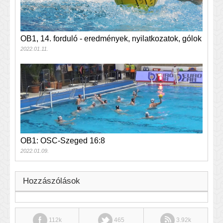
OB1, 14. forduló - eredmények, nyilatkozatok, gólok
2022.01.11.
OB1: OSC-Szeged 16:8
2022.01.09.
Hozzászólások
112k
465
3.92k