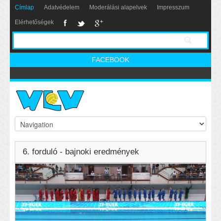
Címlap
Adatvédelem
Moderálási alapelvek
Impresszum
Elérhetőségek
FACEBOOK
6. forduló - bajnoki eredmények