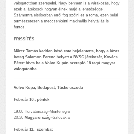
válogatottban szerepelni. Nagy bennem is a várakozás, hogy
ezek a játékosok hogyan élnek majd a lehetőséggel.
Számomra elsősorban erről fog szólni ez a torna, ezen belül
természetesen a meccsenkénti maximális helytállás is
fontos.
FRISSÍTÉS
Märcz Tamás kedden késő este bejelentette, hogy a lázas
beteg Salamon Ferenc helyett a BVSC játékosát, Kovács
Pétert hívta be a Volvo Kupán szereplő 18 tagú magyar
válogatottba.
Volvo Kupa, Budapest, Tüske-uszoda
Február 10., péntek
19.00 Horvátország–Montenegró
20.30
Magyarország
–Szlovákia
Február 11., szombat