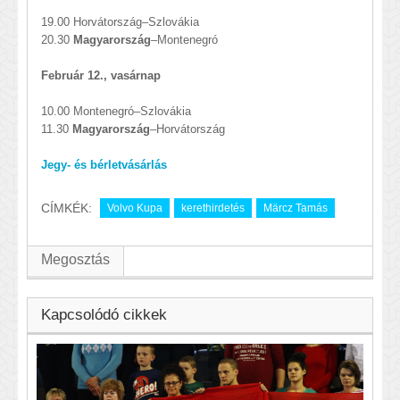
19.00 Horvátország–Szlovákia
20.30
Magyarország
–Montenegró
Február 12., vasárnap
10.00 Montenegró–Szlovákia
11.30
Magyarország
–Horvátország
Jegy- és bérletvásárlás
CÍMKÉK:
Volvo Kupa
kerethirdetés
Märcz Tamás
Megosztás
Kapcsolódó cikkek