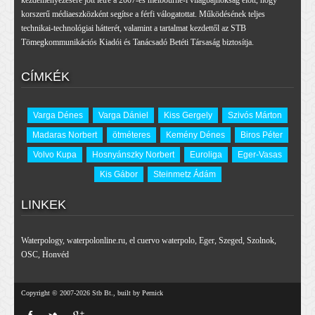
kezdeményezésére jött létre a 2007-es melbourne-i világbajnokság előtt, hogy
korszerű médiaeszközként segítse a férfi válogatottat. Működésének teljes
technikai-technológiai hátterét, valamint a tartalmat kezdettől az STB
Tömegkommunikációs Kiadói és Tanácsadó Betéti Társaság biztosítja.
CÍMKÉK
Varga Dénes
Varga Dániel
Kiss Gergely
Szivós Márton
Madaras Norbert
ötméteres
Kemény Dénes
Biros Péter
Volvo Kupa
Hosnyánszky Norbert
Euroliga
Eger-Vasas
Kis Gábor
Steinmetz Ádám
LINKEK
Waterpology
,
waterpolonline.ru
,
el cuervo waterpolo
,
Eger
,
Szeged
,
Szolnok
,
OSC
,
Honvéd
Copyright © 2007-2026 Stb Bt., built by Pernick