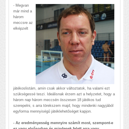
- Megvan
már mind a
három
meccsre az
elképzelt
játékoslistám, amin csak akkor változtatok, ha valami ezt
szükségessé teszi. Ideálisnak érzem azt a helyzetet, hogy a
három nap három meccsén összesen 18 játékos tud
szerepelni, s arra törekszem majd, hogy mindenki nagyjából
egyforma mennyiségű játéklehetőséget kapjon.
- Az eredményesség mennyire számít most, szempont-e
ez vagy elsősorban és mindenek felett arra vagy