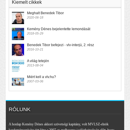
Kiemelt cikkek
Meghalt Benedek Tibor
2020-06-18
Kemény Dénes bejelentette lemondását
2018-05-29
Benedek Tibor befejezi - vlv-interjú, 2. rész
2016-10-21
A világ tetején
2013-08-04
Miért kell a vlv.hu?
2007-03-06
RÓLUNK
A honlap Kemény Dénes akkori szövetségi kapitány, volt MVLSZ-elnök