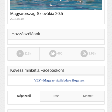
Magyarország-Szlovákia 20:5
2017.02.10.
Hozzászólások
112k
465
3.92k
Kövess minket a Facebookon!
VLV - Magyar vízilabda-válogatott
Népszerű
Friss
Kiemelt