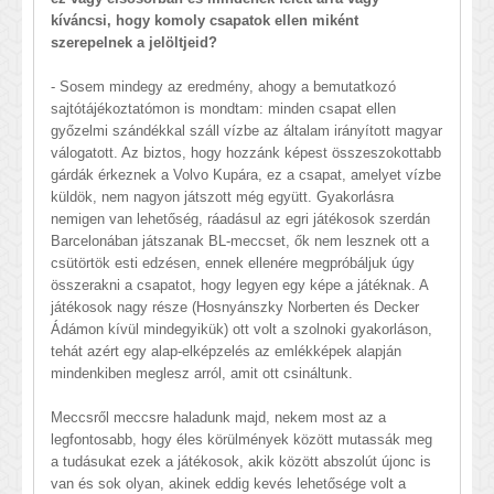
kíváncsi, hogy komoly csapatok ellen miként
szerepelnek a jelöltjeid?
- Sosem mindegy az eredmény, ahogy a bemutatkozó
sajtótájékoztatómon is mondtam: minden csapat ellen
győzelmi szándékkal száll vízbe az általam irányított magyar
válogatott. Az biztos, hogy hozzánk képest összeszokottabb
gárdák érkeznek a Volvo Kupára, ez a csapat, amelyet vízbe
küldök, nem nagyon játszott még együtt. Gyakorlásra
nemigen van lehetőség, ráadásul az egri játékosok szerdán
Barcelonában játszanak BL-meccset, ők nem lesznek ott a
csütörtök esti edzésen, ennek ellenére megpróbáljuk úgy
összerakni a csapatot, hogy legyen egy képe a játéknak. A
játékosok nagy része (Hosnyánszky Norberten és Decker
Ádámon kívül mindegyikük) ott volt a szolnoki gyakorláson,
tehát azért egy alap-elképzelés az emlékképek alapján
mindenkiben meglesz arról, amit ott csináltunk.
Meccsről meccsre haladunk majd, nekem most az a
legfontosabb, hogy éles körülmények között mutassák meg
a tudásukat ezek a játékosok, akik között abszolút újonc is
van és sok olyan, akinek eddig kevés lehetősége volt a