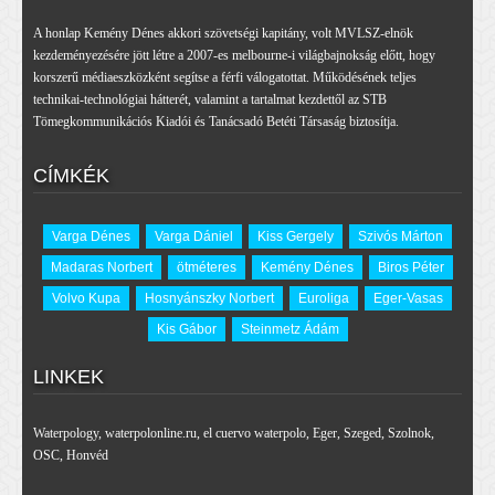
A honlap Kemény Dénes akkori szövetségi kapitány, volt MVLSZ-elnök
kezdeményezésére jött létre a 2007-es melbourne-i világbajnokság előtt, hogy
korszerű médiaeszközként segítse a férfi válogatottat. Működésének teljes
technikai-technológiai hátterét, valamint a tartalmat kezdettől az STB
Tömegkommunikációs Kiadói és Tanácsadó Betéti Társaság biztosítja.
CÍMKÉK
Varga Dénes
Varga Dániel
Kiss Gergely
Szivós Márton
Madaras Norbert
ötméteres
Kemény Dénes
Biros Péter
Volvo Kupa
Hosnyánszky Norbert
Euroliga
Eger-Vasas
Kis Gábor
Steinmetz Ádám
LINKEK
Waterpology
,
waterpolonline.ru
,
el cuervo waterpolo
,
Eger
,
Szeged
,
Szolnok
,
OSC
,
Honvéd