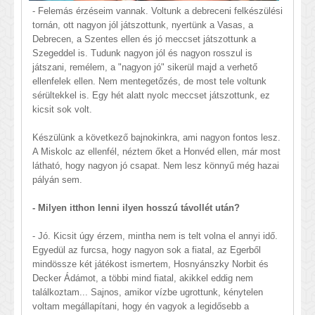
- Felemás érzéseim vannak. Voltunk a debreceni felkészülési
tornán, ott nagyon jól játszottunk, nyertünk a Vasas, a
Debrecen, a Szentes ellen és jó meccset játszottunk a
Szegeddel is. Tudunk nagyon jól és nagyon rosszul is
játszani, remélem, a "nagyon jó" sikerül majd a verhető
ellenfelek ellen. Nem mentegetőzés, de most tele voltunk
sérültekkel is. Egy hét alatt nyolc meccset játszottunk, ez
kicsit sok volt.
Készülünk a következő bajnokinkra, ami nagyon fontos lesz.
A Miskolc az ellenfél, néztem őket a Honvéd ellen, már most
látható, hogy nagyon jó csapat. Nem lesz könnyű még hazai
pályán sem.
- Milyen itthon lenni ilyen hosszú távollét után?
- Jó. Kicsit úgy érzem, mintha nem is telt volna el annyi idő.
Egyedül az furcsa, hogy nagyon sok a fiatal, az Egerből
mindössze két játékost ismertem, Hosnyánszky Norbit és
Decker Ádámot, a többi mind fiatal, akikkel eddig nem
találkoztam... Sajnos, amikor vízbe ugrottunk, kénytelen
voltam megállapítani, hogy én vagyok a legidősebb a