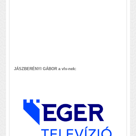
JÁSZBERÉNYI GÁBOR a vlv-nek: