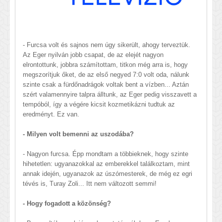
- Furcsa volt és sajnos nem úgy sikerült, ahogy terveztük.
Az Eger nyilván jobb csapat, de az elejét nagyon
elrontottunk, jobbra számítottam, titkon még arra is, hogy
megszorítjuk őket, de az első negyed 7:0 volt oda, nálunk
szinte csak a fürdőnadrágok voltak bent a vízben... Aztán
szért valamennyire talpra álltunk, az Eger pedig visszavett a
tempóból, így a végére kicsit kozmetikázni tudtuk az
eredményt. Ez van.
- Milyen volt bemenni az uszodába?
- Nagyon furcsa. Épp mondtam a többieknek, hogy szinte
hihetetlen: ugyanazokkal az emberekkel találkoztam, mint
annak idején, ugyanazok az úszómesterek, de még ez egri
tévés is, Turay Zoli... Itt nem változott semmi!
- Hogy fogadott a közönség?