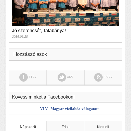
Jó szerencsét, Tatabánya!
2016.06.28.
Hozzászólások
112k
465
3.92k
Kövess minket a Facebookon!
VLV - Magyar vízilabda-válogatott
Népszerű
Friss
Kiemelt