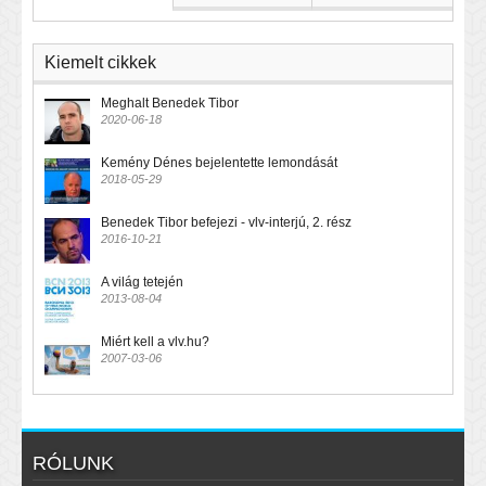
Kiemelt cikkek
Meghalt Benedek Tibor
2020-06-18
Kemény Dénes bejelentette lemondását
2018-05-29
Benedek Tibor befejezi - vlv-interjú, 2. rész
2016-10-21
A világ tetején
2013-08-04
Miért kell a vlv.hu?
2007-03-06
RÓLUNK