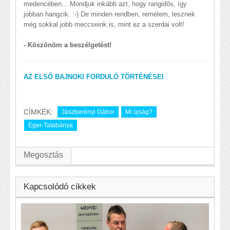
medencében... Mondjuk inkább azt, hogy rangidős, így
jobban hangzik. :-) De minden rendben, remélem, lesznek
még sokkal jobb meccseink is, mint ez a szerdai volt!
- Köszönöm a beszélgetést!
AZ ELSŐ BAJNOKI FORDULÓ TÖRTÉNÉSEI
CÍMKÉK:
Jászberényi Gábor
Mi újság?
Eger-Tatabánya
Megosztás
Kapcsolódó cikkek