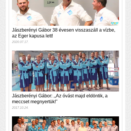
Jászberényi Gábor 38 évesen visszaszáll a vízbe,
az Eger kapusa lett!
2020.07.17.
Jászberényi Gábor: ,,Az óvást majd eldöntik, a
meccset megnyertük!"
2017.10.24.