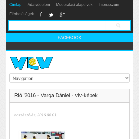
Címlap
Adatvédelem
Moderálási alapelvek
Impresszum
Elérhetőségek
FACEBOOK
Rió '2016 - Varga Dániel - vlv-képek
hozzászólás
,
2016.08.01.