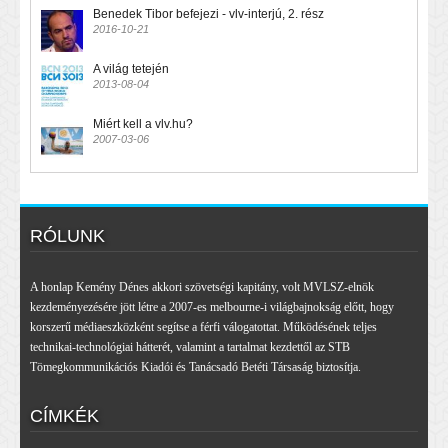
Benedek Tibor befejezi - vlv-interjú, 2. rész
2016-10-21
A világ tetején
2013-08-04
Miért kell a vlv.hu?
2007-03-06
RÓLUNK
A honlap Kemény Dénes akkori szövetségi kapitány, volt MVLSZ-elnök
kezdeményezésére jött létre a 2007-es melbourne-i világbajnokság előtt, hogy
korszerű médiaeszközként segítse a férfi válogatottat. Működésének teljes
technikai-technológiai hátterét, valamint a tartalmat kezdettől az STB
Tömegkommunikációs Kiadói és Tanácsadó Betéti Társaság biztosítja.
CÍMKÉK