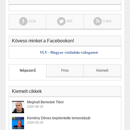
112k
465
3.92k
Kövess minket a Facebookon!
VLV - Magyar vízilabda-válogatott
Népszerű
Friss
Kiemelt
Kiemelt cikkek
Meghalt Benedek Tibor
2020-06-18
Kemény Dénes bejelentette lemondását
2018-05-29