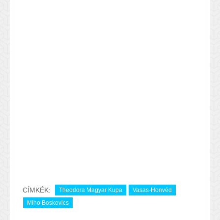
CÍMKÉK:
Theodora Magyar Kupa
Vasas-Honvéd
Miho Boskovics