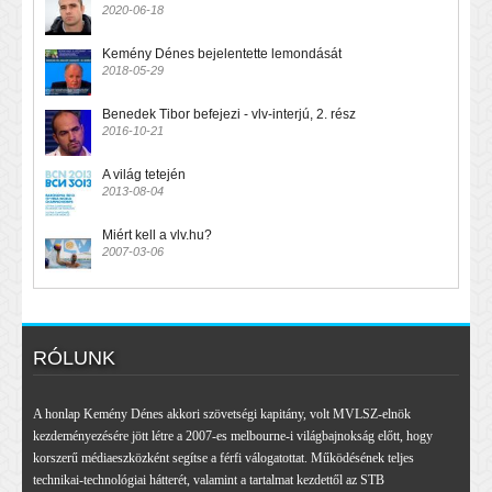
2020-06-18
Kemény Dénes bejelentette lemondását
2018-05-29
Benedek Tibor befejezi - vlv-interjú, 2. rész
2016-10-21
A világ tetején
2013-08-04
Miért kell a vlv.hu?
2007-03-06
RÓLUNK
A honlap Kemény Dénes akkori szövetségi kapitány, volt MVLSZ-elnök
kezdeményezésére jött létre a 2007-es melbourne-i világbajnokság előtt, hogy
korszerű médiaeszközként segítse a férfi válogatottat. Működésének teljes
technikai-technológiai hátterét, valamint a tartalmat kezdettől az STB