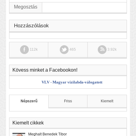
Megosztás
Hozzászólások
112k
465
3.92k
Kövess minket a Facebookon!
VLV - Magyar vízilabda-válogatott
Népszerű
Friss
Kiemelt
Kiemelt cikkek
Meghalt Benedek Tibor