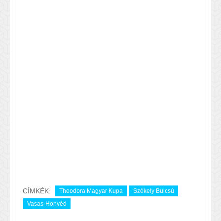
CÍMKÉK:
Theodora Magyar Kupa
Székely Bulcsú
Vasas-Honvéd