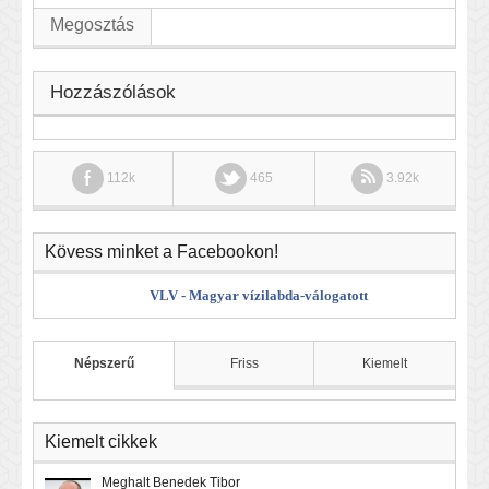
Megosztás
Hozzászólások
112k
465
3.92k
Kövess minket a Facebookon!
VLV - Magyar vízilabda-válogatott
Népszerű
Friss
Kiemelt
Kiemelt cikkek
Meghalt Benedek Tibor