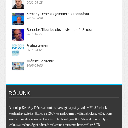
2020-06-18
Kemény Dénes bejelentette lemondását
2018-05-29
Benedek Tibor befejezi - vlv-interjú, 2. rész
2016-10-21
A világ tetején
2013-08-04
Miért kell a vlv.hu?
2007-03-06
RÓLUNK
A honlap Kemény Dénes akkori szövetségi kapitány, volt MVLSZ-elnök
kezdeményezésére jött létre a 2007-es melbourne-i világbajnokság előtt, hogy
korszerű médiaeszközként segítse a férfi válogatottat. Működésének teljes
technikai-technológiai hátterét, valamint a tartalmat kezdettől az STB