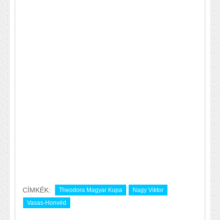
CÍMKÉK:
Theodora Magyar Kupa
Nagy Viktor
Vasas-Honvéd