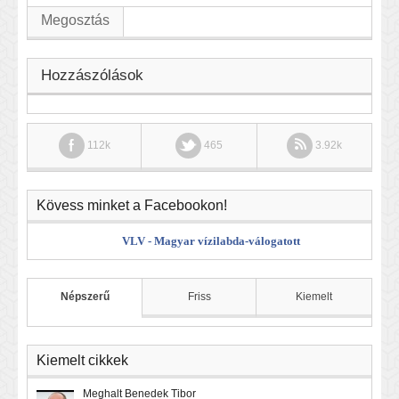
Megosztás
Hozzászólások
112k
465
3.92k
Kövess minket a Facebookon!
VLV - Magyar vízilabda-válogatott
Népszerű
Friss
Kiemelt
Kiemelt cikkek
Meghalt Benedek Tibor