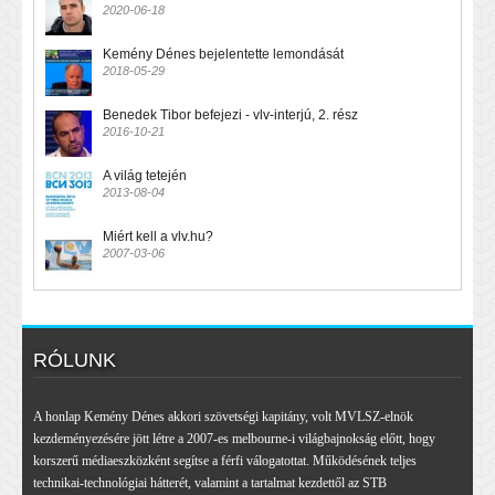
2020-06-18
Kemény Dénes bejelentette lemondását
2018-05-29
Benedek Tibor befejezi - vlv-interjú, 2. rész
2016-10-21
A világ tetején
2013-08-04
Miért kell a vlv.hu?
2007-03-06
RÓLUNK
A honlap Kemény Dénes akkori szövetségi kapitány, volt MVLSZ-elnök
kezdeményezésére jött létre a 2007-es melbourne-i világbajnokság előtt, hogy
korszerű médiaeszközként segítse a férfi válogatottat. Működésének teljes
technikai-technológiai hátterét, valamint a tartalmat kezdettől az STB