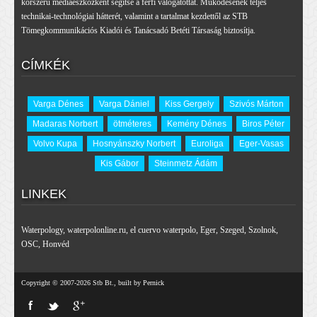
korszerű médiaeszközként segítse a férfi válogatottat. Működésének teljes
technikai-technológiai hátterét, valamint a tartalmat kezdettől az STB
Tömegkommunikációs Kiadói és Tanácsadó Betéti Társaság biztosítja.
CÍMKÉK
Varga Dénes
Varga Dániel
Kiss Gergely
Szivós Márton
Madaras Norbert
ötméteres
Kemény Dénes
Biros Péter
Volvo Kupa
Hosnyánszky Norbert
Euroliga
Eger-Vasas
Kis Gábor
Steinmetz Ádám
LINKEK
Waterpology
,
waterpolonline.ru
,
el cuervo waterpolo
,
Eger
,
Szeged
,
Szolnok
,
OSC
,
Honvéd
Copyright © 2007-2026 Stb Bt., built by Pernick