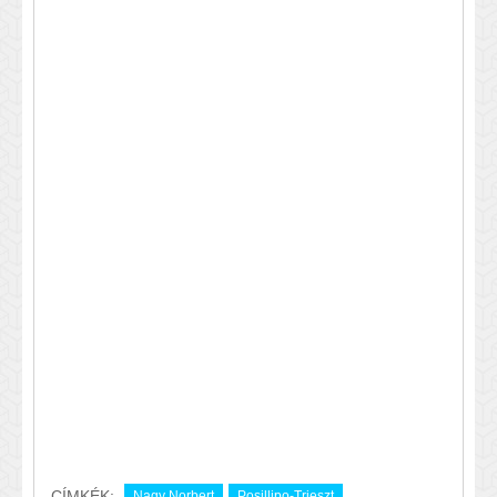
CÍMKÉK:
Nagy Norbert
Posillipo-Trieszt