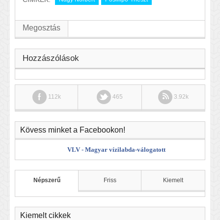
Megosztás
Hozzászólások
112k
465
3.92k
Kövess minket a Facebookon!
VLV - Magyar vízilabda-válogatott
Népszerű
Friss
Kiemelt
Kiemelt cikkek