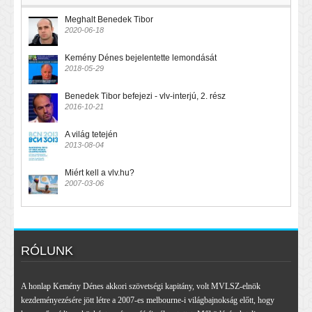
Meghalt Benedek Tibor
2020-06-18
Kemény Dénes bejelentette lemondását
2018-05-29
Benedek Tibor befejezi - vlv-interjú, 2. rész
2016-10-21
A világ tetején
2013-08-04
Miért kell a vlv.hu?
2007-03-06
RÓLUNK
A honlap Kemény Dénes akkori szövetségi kapitány, volt MVLSZ-elnök
kezdeményezésére jött létre a 2007-es melbourne-i világbajnokság előtt, hogy