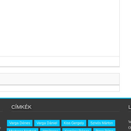
CÍMKÉK
W
Varga Dénes
Varga Dániel
Kiss Gergely
Szivós Márton
y
O