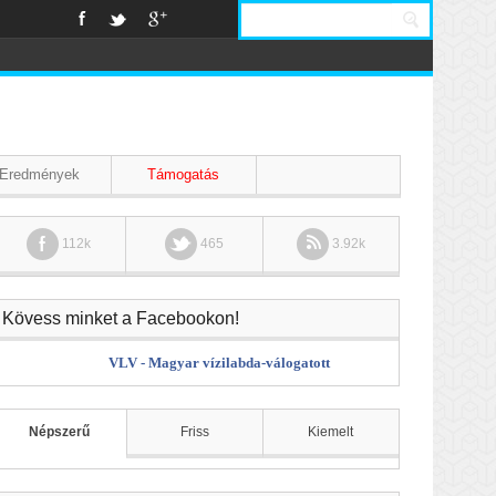
Eredmények
Támogatás
112k
465
3.92k
Kövess minket a Facebookon!
VLV - Magyar vízilabda-válogatott
Népszerű
Friss
Kiemelt