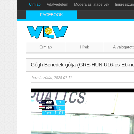
Címlap
Adatvédelem
Moderálási alapelvek
Impresszu
FACEBOOK
Címlap
Hírek
A válogatott
Gőgh Benedek gólja (GRE-HUN U16-os Eb-neg
hozzászólás
,
2025.07.11.