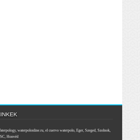
LINKEK
aterpology
,
waterpolonline.ru
,
el cuervo waterpolo
,
Eger
,
Szeged
,
Szolnok
,
SC
,
Honvéd