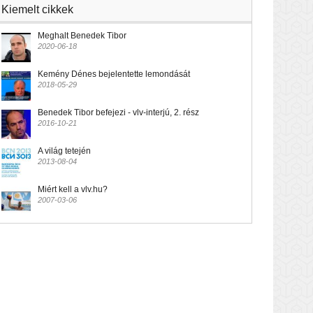
Kiemelt cikkek
Meghalt Benedek Tibor
2020-06-18
Kemény Dénes bejelentette lemondását
2018-05-29
Benedek Tibor befejezi - vlv-interjú, 2. rész
2016-10-21
A világ tetején
2013-08-04
Miért kell a vlv.hu?
2007-03-06