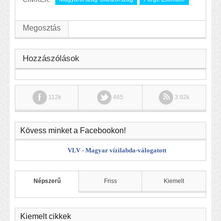
Megosztás
Hozzászólások
112k
465
3.92k
Kövess minket a Facebookon!
VLV - Magyar vízilabda-válogatott
Népszerű
Friss
Kiemelt
Kiemelt cikkek