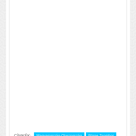
CÍMKÉK:
Magyarország-Olaszország
Pörge Zsombor