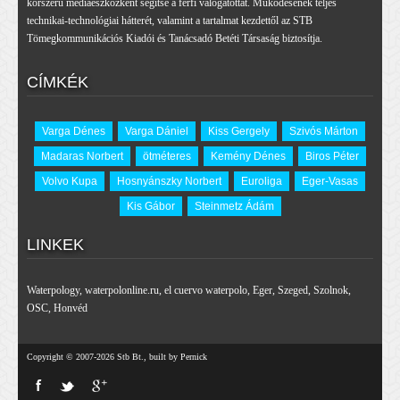
korszerű médiaeszközként segítse a férfi válogatottat. Működésének teljes
technikai-technológiai hátterét, valamint a tartalmat kezdettől az STB
Tömegkommunikációs Kiadói és Tanácsadó Betéti Társaság biztosítja.
CÍMKÉK
Varga Dénes
Varga Dániel
Kiss Gergely
Szivós Márton
Madaras Norbert
ötméteres
Kemény Dénes
Biros Péter
Volvo Kupa
Hosnyánszky Norbert
Euroliga
Eger-Vasas
Kis Gábor
Steinmetz Ádám
LINKEK
Waterpology
,
waterpolonline.ru
,
el cuervo waterpolo
,
Eger
,
Szeged
,
Szolnok
,
OSC
,
Honvéd
Copyright © 2007-2026 Stb Bt., built by Pernick