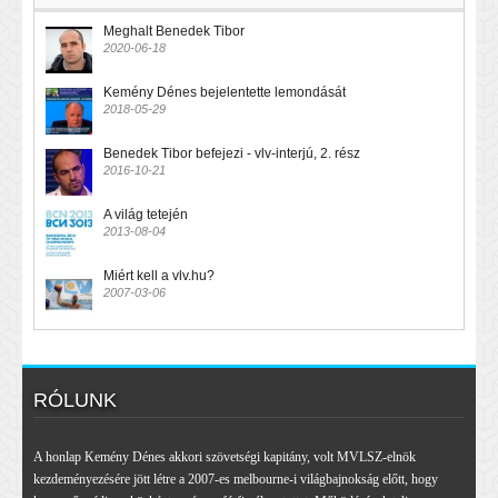
Meghalt Benedek Tibor
2020-06-18
Kemény Dénes bejelentette lemondását
2018-05-29
Benedek Tibor befejezi - vlv-interjú, 2. rész
2016-10-21
A világ tetején
2013-08-04
Miért kell a vlv.hu?
2007-03-06
RÓLUNK
A honlap Kemény Dénes akkori szövetségi kapitány, volt MVLSZ-elnök
kezdeményezésére jött létre a 2007-es melbourne-i világbajnokság előtt, hogy