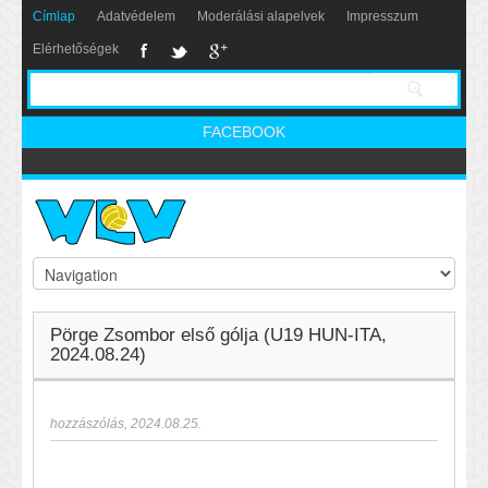
Címlap
Adatvédelem
Moderálási alapelvek
Impresszum
Elérhetőségek
FACEBOOK
Pörge Zsombor első gólja (U19 HUN-ITA,
2024.08.24)
hozzászólás
,
2024.08.25.