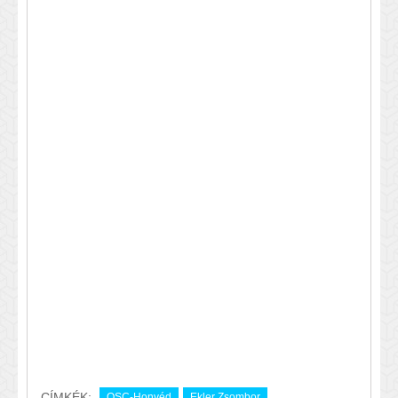
CÍMKÉK:
OSC-Honvéd
Ekler Zsombor