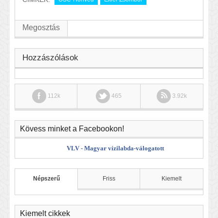
Megosztás
Hozzászólások
112k
465
3.92k
Kövess minket a Facebookon!
VLV - Magyar vízilabda-válogatott
Népszerű
Friss
Kiemelt
Kiemelt cikkek