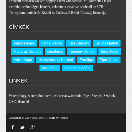
korszerű médiaeszközként segítse a férfi válogatottat. Működésének teljes
technikai-technológiai hátterét, valamint a tartalmat kezdettől az STB
Tömegkommunikációs Kiadói és Tanácsadó Betéti Társaság biztosítja.
CÍMKÉK
Varga Dénes
Varga Dániel
Kiss Gergely
Szivós Márton
Madaras Norbert
ötméteres
Kemény Dénes
Biros Péter
Volvo Kupa
Hosnyánszky Norbert
Euroliga
Eger-Vasas
Kis Gábor
Steinmetz Ádám
LINKEK
Waterpology
,
waterpolonline.ru
,
el cuervo waterpolo
,
Eger
,
Szeged
,
Szolnok
,
OSC
,
Honvéd
Copyright © 2007-2026 Stb Bt., built by Pernick