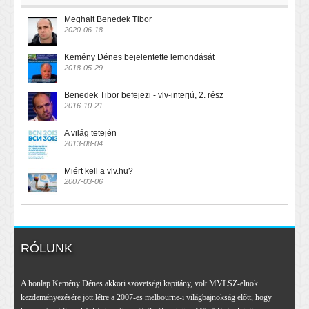
Meghalt Benedek Tibor
2020-06-18
Kemény Dénes bejelentette lemondását
2018-05-29
Benedek Tibor befejezi - vlv-interjú, 2. rész
2016-10-21
A világ tetején
2013-08-04
Miért kell a vlv.hu?
2007-03-06
RÓLUNK
A honlap Kemény Dénes akkori szövetségi kapitány, volt MVLSZ-elnök
kezdeményezésére jött létre a 2007-es melbourne-i világbajnokság előtt, hogy