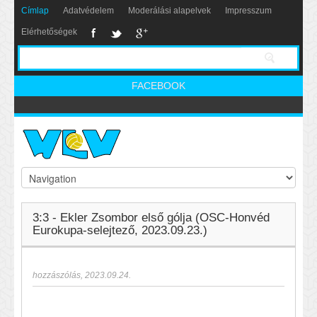
Címlap
Adatvédelem
Moderálási alapelvek
Impresszum
Elérhetőségek
FACEBOOK
3:3 - Ekler Zsombor első gólja (OSC-Honvéd
Eurokupa-selejtező, 2023.09.23.)
hozzászólás
,
2023.09.24.