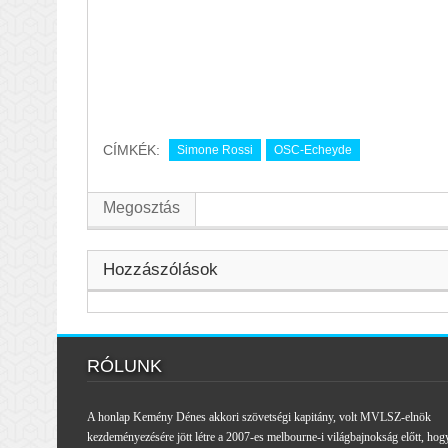
CÍMKÉK:
Simone Rossi
OSC-Echeyde
Megosztás
Hozzászólások
RÓLUNK
A honlap Kemény Dénes akkori szövetségi kapitány, volt MVLSZ-elnök
kezdeményezésére jött létre a 2007-es melbourne-i világbajnokság előtt, hog