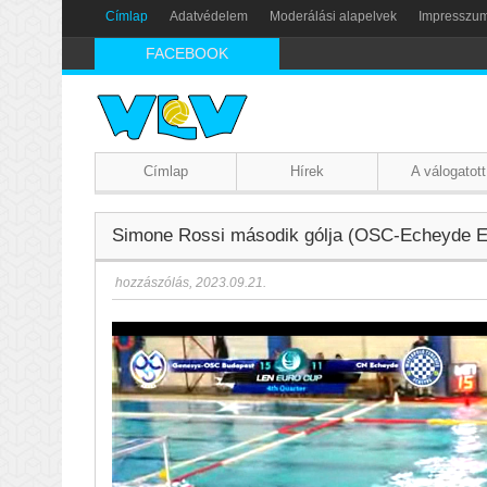
Címlap
Adatvédelem
Moderálási alapelvek
Impresszu
FACEBOOK
Címlap
Hírek
A válogatott
Simone Rossi második gólja (OSC-Echeyde Eu
hozzászólás
,
2023.09.21.