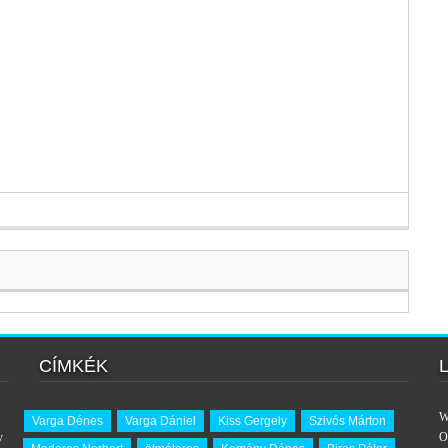
CÍMKÉK
W
Varga Dénes
Varga Dániel
Kiss Gergely
Szivós Márton
y
O