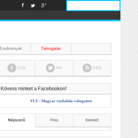
Eredmények
Támogatás
112k
465
3.92k
Kövess minket a Facebookon!
VLV - Magyar vízilabda-válogatott
Népszerű
Friss
Kiemelt