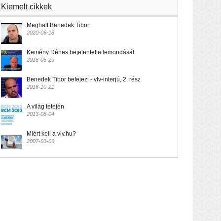
Kiemelt cikkek
Meghalt Benedek Tibor
2020-06-18
Kemény Dénes bejelentette lemondását
2018-05-29
Benedek Tibor befejezi - vlv-interjú, 2. rész
2016-10-21
A világ tetején
2013-08-04
Miért kell a vlv.hu?
2007-03-06