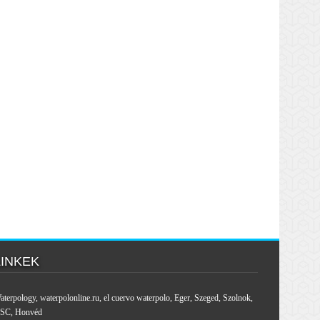
LINKEK
aterpology
,
waterpolonline.ru
,
el cuervo waterpolo
,
Eger
,
Szeged
,
Szolnok
,
SC
,
Honvéd