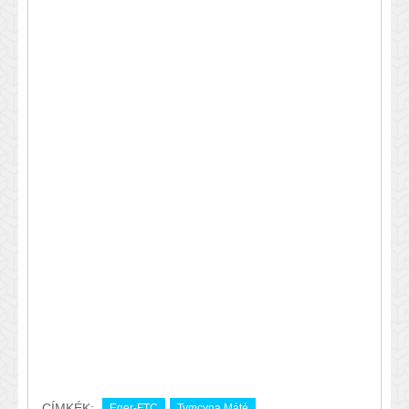
CÍMKÉK:
Eger-FTC
Tymcyna Máté