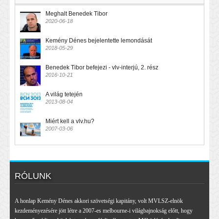
Meghalt Benedek Tibor
2020-06-18
Kemény Dénes bejelentette lemondását
2018-05-29
Benedek Tibor befejezi - vlv-interjú, 2. rész
2016-10-21
A világ tetején
2013-08-04
Miért kell a vlv.hu?
2007-03-06
RÓLUNK
A honlap Kemény Dénes akkori szövetségi kapitány, volt MVLSZ-elnök
kezdeményezésére jött létre a 2007-es melbourne-i világbajnokság előtt, hogy