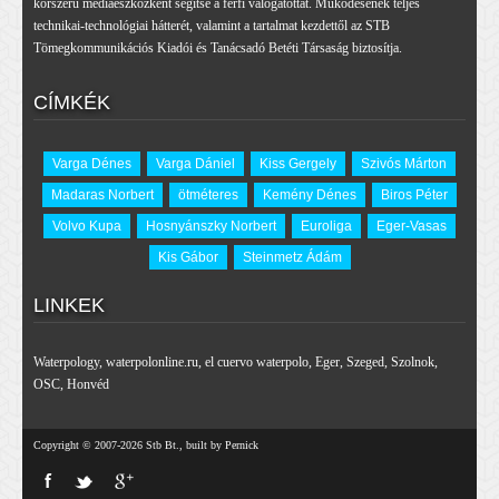
korszerű médiaeszközként segítse a férfi válogatottat. Működésének teljes
technikai-technológiai hátterét, valamint a tartalmat kezdettől az STB
Tömegkommunikációs Kiadói és Tanácsadó Betéti Társaság biztosítja.
CÍMKÉK
Varga Dénes
Varga Dániel
Kiss Gergely
Szivós Márton
Madaras Norbert
ötméteres
Kemény Dénes
Biros Péter
Volvo Kupa
Hosnyánszky Norbert
Euroliga
Eger-Vasas
Kis Gábor
Steinmetz Ádám
LINKEK
Waterpology
,
waterpolonline.ru
,
el cuervo waterpolo
,
Eger
,
Szeged
,
Szolnok
,
OSC
,
Honvéd
Copyright © 2007-2026 Stb Bt., built by Pernick