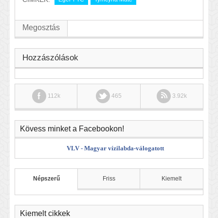
Megosztás
Hozzászólások
112k
465
3.92k
Kövess minket a Facebookon!
VLV - Magyar vízilabda-válogatott
Népszerű
Friss
Kiemelt
Kiemelt cikkek