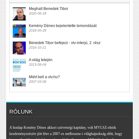
Meghalt Benedek Tibor
2020-06-18
Kemény Dénes bejelentette lemondását
2018-05-29
Benedek Tibor befejezi - vlv-interjú, 2. rész
2016-10-21
A világ tetején
2013-08-04
Miért kell a vlv.hu?
2007-03-06
RÓLUNK
A honlap Kemény Dénes akkori szövetségi kapitány, volt MVLSZ-elnök
kezdeményezésére jött létre a 2007-es melbourne-i világbajnokság előtt, hogy