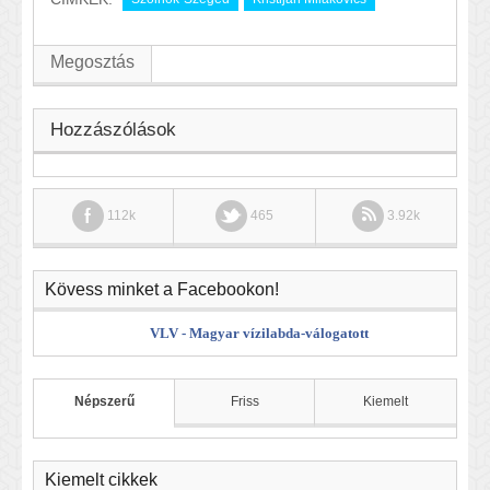
Megosztás
Hozzászólások
112k
465
3.92k
Kövess minket a Facebookon!
VLV - Magyar vízilabda-válogatott
Népszerű
Friss
Kiemelt
Kiemelt cikkek