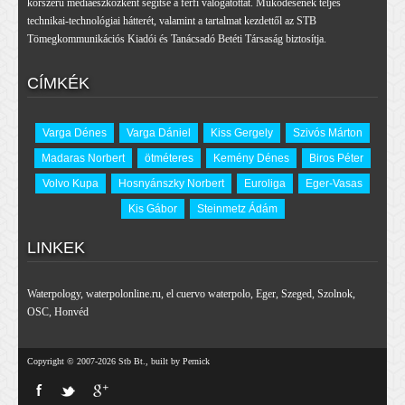
korszerű médiaeszközként segítse a férfi válogatottat. Működésének teljes
technikai-technológiai hátterét, valamint a tartalmat kezdettől az STB
Tömegkommunikációs Kiadói és Tanácsadó Betéti Társaság biztosítja.
CÍMKÉK
Varga Dénes
Varga Dániel
Kiss Gergely
Szivós Márton
Madaras Norbert
ötméteres
Kemény Dénes
Biros Péter
Volvo Kupa
Hosnyánszky Norbert
Euroliga
Eger-Vasas
Kis Gábor
Steinmetz Ádám
LINKEK
Waterpology
,
waterpolonline.ru
,
el cuervo waterpolo
,
Eger
,
Szeged
,
Szolnok
,
OSC
,
Honvéd
Copyright © 2007-2026 Stb Bt., built by Pernick