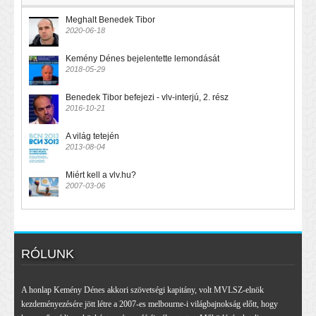
Meghalt Benedek Tibor
2020-06-18
Kemény Dénes bejelentette lemondását
2018-05-29
Benedek Tibor befejezi - vlv-interjú, 2. rész
2016-10-21
A világ tetején
2013-08-04
Miért kell a vlv.hu?
2007-03-06
RÓLUNK
A honlap Kemény Dénes akkori szövetségi kapitány, volt MVLSZ-elnök
kezdeményezésére jött létre a 2007-es melbourne-i világbajnokság előtt, hogy