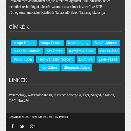
korszerű médiaeszközként segítse a férfi válogatottat. Működésének teljes
technikai-technológiai hátterét, valamint a tartalmat kezdettől az STB
Tömegkommunikációs Kiadói és Tanácsadó Betéti Társaság biztosítja.
CÍMKÉK
Varga Dénes
Varga Dániel
Kiss Gergely
Szivós Márton
Madaras Norbert
ötméteres
Kemény Dénes
Biros Péter
Volvo Kupa
Hosnyánszky Norbert
Euroliga
Eger-Vasas
Kis Gábor
Steinmetz Ádám
LINKEK
Waterpology
,
waterpolonline.ru
,
el cuervo waterpolo
,
Eger
,
Szeged
,
Szolnok
,
OSC
,
Honvéd
Copyright © 2007-2026 Stb Bt., built by Pernick