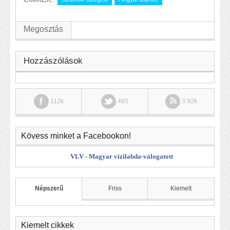
Megosztás
Hozzászólások
112k
465
3.92k
Kövess minket a Facebookon!
VLV - Magyar vízilabda-válogatott
Népszerű
Friss
Kiemelt
Kiemelt cikkek