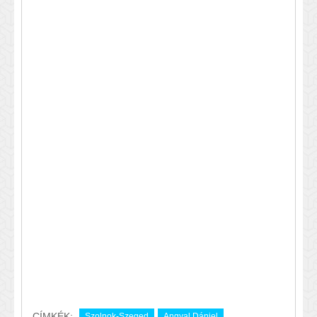
CÍMKÉK:
Szolnok-Szeged
Angyal Dániel