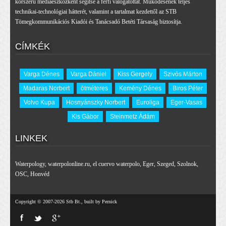
korszerű médiaeszközként segítse a férfi válogatottat. Működésének teljes
technikai-technológiai hátterét, valamint a tartalmat kezdettől az STB
Tömegkommunikációs Kiadói és Tanácsadó Betéti Társaság biztosítja.
CÍMKÉK
Varga Dénes
Varga Dániel
Kiss Gergely
Szivós Márton
Madaras Norbert
ötméteres
Kemény Dénes
Biros Péter
Volvo Kupa
Hosnyánszky Norbert
Euroliga
Eger-Vasas
Kis Gábor
Steinmetz Ádám
LINKEK
Waterpology
,
waterpolonline.ru
,
el cuervo waterpolo
,
Eger
,
Szeged
,
Szolnok
,
OSC
,
Honvéd
Copyright © 2007-2026 Stb Bt., built by Pernick