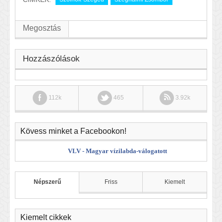
Megosztás
Hozzászólások
112k
465
3.92k
Kövess minket a Facebookon!
VLV - Magyar vízilabda-válogatott
Népszerű
Friss
Kiemelt
Kiemelt cikkek