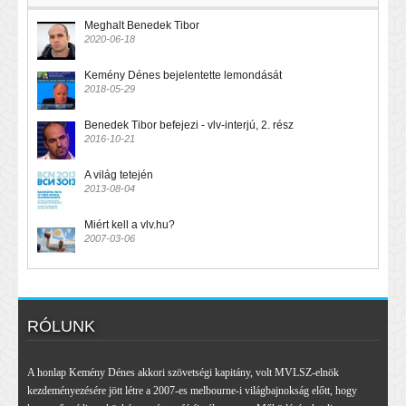
Meghalt Benedek Tibor
2020-06-18
Kemény Dénes bejelentette lemondását
2018-05-29
Benedek Tibor befejezi - vlv-interjú, 2. rész
2016-10-21
A világ tetején
2013-08-04
Miért kell a vlv.hu?
2007-03-06
RÓLUNK
A honlap Kemény Dénes akkori szövetségi kapitány, volt MVLSZ-elnök
kezdeményezésére jött létre a 2007-es melbourne-i világbajnokság előtt, hogy