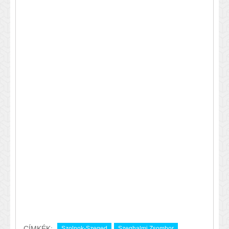
CÍMKÉK:
Szolnok-Szeged
Szeghalmi Zsombor