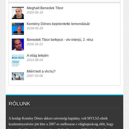
Meghalt Benedek Tibor
2020-06-18
Kemény Dénes bejelentette lemondását
2018-05-29
Benedek Tibor befejezi - vlv-interjú, 2. rész
2016-10-21
A világ tetején
2013-08-04
Miért kell a vlv.hu?
2007-03-06
RÓLUNK
A honlap Kemény Dénes akkori szövetségi kapitány, volt MVLSZ-elnök
kezdeményezésére jött létre a 2007-es melbourne-i világbajnokság előtt, hogy