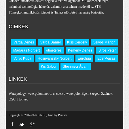
korszerű médiaeszközként segítse a férfi válogatottat. Működésének teljes
technikai-technológiai hátterét, valamint a tartalmat kezdettől az STB
Tömegkommunikációs Kiadói és Tanácsadó Betéti Társaság biztosítja.
CÍMKÉK
Varga Dénes
Varga Dániel
Kiss Gergely
Szivós Márton
Madaras Norbert
ötméteres
Kemény Dénes
Biros Péter
Volvo Kupa
Hosnyánszky Norbert
Euroliga
Eger-Vasas
Kis Gábor
Steinmetz Ádám
LINKEK
Waterpology
,
waterpolonline.ru
,
el cuervo waterpolo
,
Eger
,
Szeged
,
Szolnok
,
OSC
,
Honvéd
Copyright © 2007-2026 Stb Bt., built by Pernick