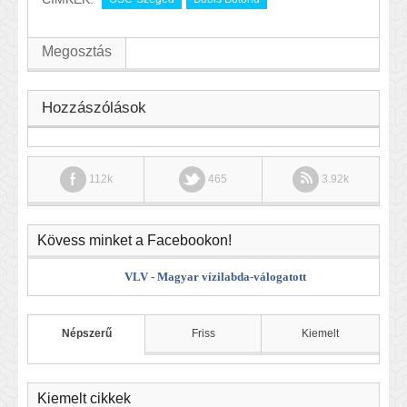
Megosztás
Hozzászólások
112k
465
3.92k
Kövess minket a Facebookon!
VLV - Magyar vízilabda-válogatott
Népszerű
Friss
Kiemelt
Kiemelt cikkek