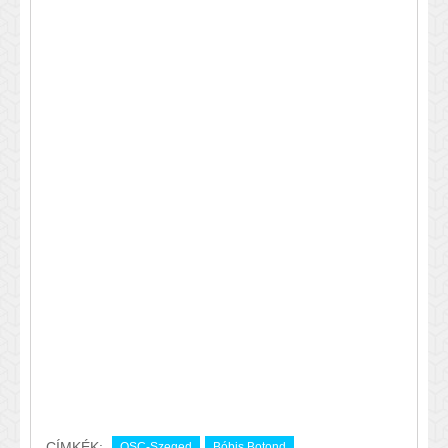
CÍMKÉK:
OSC-Szeged
Bóbis Botond