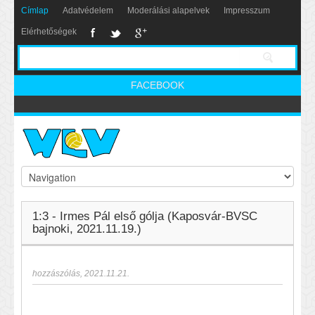
Címlap
Adatvédelem
Moderálási alapelvek
Impresszum
Elérhetőségek
FACEBOOK
1:3 - Irmes Pál első gólja (Kaposvár-BVSC
bajnoki, 2021.11.19.)
hozzászólás
,
2021.11.21.