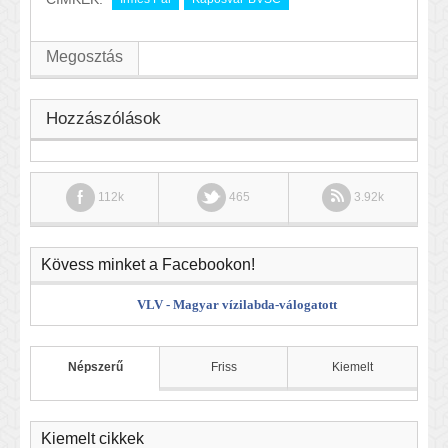
Megosztás
Hozzászólások
112k
465
3.92k
Kövess minket a Facebookon!
VLV - Magyar vízilabda-válogatott
Népszerű
Friss
Kiemelt
Kiemelt cikkek