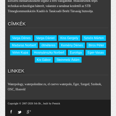
korszerű médiaeszközként segítse a férfi válogatottat. Működésének teljes
technikai-technológiai hátterét, valamint a tartalmat kezdettől az STB
Tömegkommunikációs Kiadói és Tanácsadó Betéti Társaság biztosítja.
CÍMKÉK
Varga Dénes
Varga Dániel
Kiss Gergely
Szivós Márton
Madaras Norbert
ötméteres
Kemény Dénes
Biros Péter
Volvo Kupa
Hosnyánszky Norbert
Euroliga
Eger-Vasas
Kis Gábor
Steinmetz Ádám
LINKEK
Waterpology
,
waterpolonline.ru
,
el cuervo waterpolo
,
Eger
,
Szeged
,
Szolnok
,
OSC
,
Honvéd
Copyright © 2007-2026 Stb Bt., built by Pernick