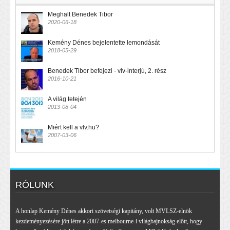
Meghalt Benedek Tibor
2020-06-18
Kemény Dénes bejelentette lemondását
2018-05-29
Benedek Tibor befejezi - vlv-interjú, 2. rész
2016-10-21
A világ tetején
2013-08-04
Miért kell a vlv.hu?
2007-03-06
RÓLUNK
A honlap Kemény Dénes akkori szövetségi kapitány, volt MVLSZ-elnök
kezdeményezésére jött létre a 2007-es melbourne-i világbajnokság előtt, hogy