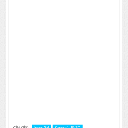
CÍMKÉK:
Irmes Pál
Kaposvár-BVSC