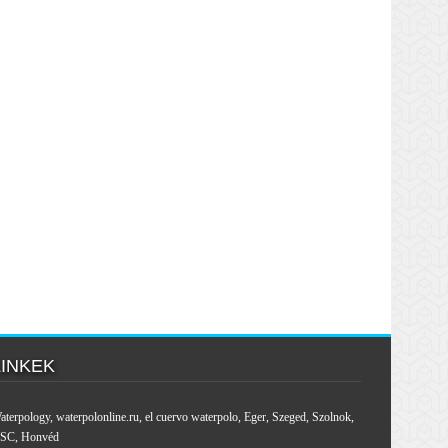
LINKEK
aterpology
,
waterpolonline.ru
,
el cuervo waterpolo
,
Eger
,
Szeged
,
Szolnok
,
SC
,
Honvéd