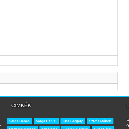
CÍMKÉK
W
Varga Dénes
Varga Dániel
Kiss Gergely
Szivós Márton
y
O