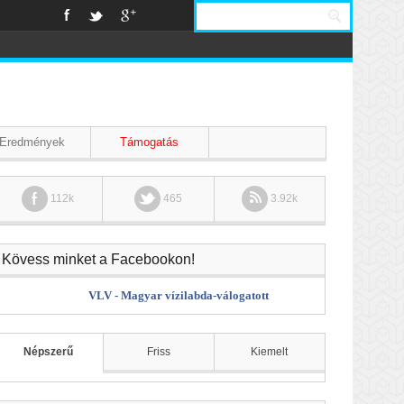
Eredmények
Támogatás
112k
465
3.92k
Kövess minket a Facebookon!
VLV - Magyar vízilabda-válogatott
Népszerű
Friss
Kiemelt