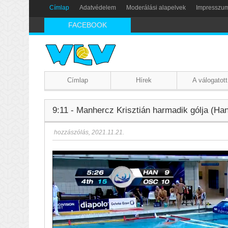
Címlap
Adatvédelem
Moderálási alapelvek
Impresszu
FACEBOOK
Címlap
Hírek
A válogatott
9:11 - Manhercz Krisztián harmadik gólja (Ha
hozzászólás
,
2021.11.21.