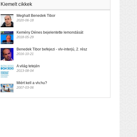
Kiemelt cikkek
Meghalt Benedek Tibor
2020-06-18
Kemény Dénes bejelentette lemondását
2018-05-29
Benedek Tibor befejezi - vlv-interjú, 2. rész
2016-10-21
A világ tetején
2013-08-04
Miért kell a vlv.hu?
2007-03-06