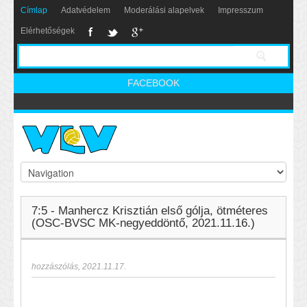
Címlap
Adatvédelem
Moderálási alapelvek
Impresszum
Elérhetőségek
FACEBOOK
7:5 - Manhercz Krisztián első gólja, ötméteres
(OSC-BVSC MK-negyeddöntő, 2021.11.16.)
hozzászólás
,
2021.11.17.