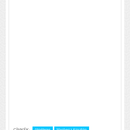
CÍMKÉK:
ötméteres
Manhercz Krisztián