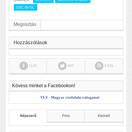
OSC-BVSC
Megosztás
Hozzászólások
112k
465
3.92k
Kövess minket a Facebookon!
VLV - Magyar vízilabda-válogatott
Népszerű
Friss
Kiemelt