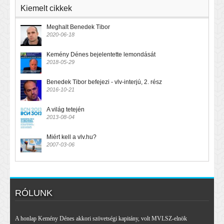
Kiemelt cikkek
Meghalt Benedek Tibor
2020-06-18
Kemény Dénes bejelentette lemondását
2018-05-29
Benedek Tibor befejezi - vlv-interjú, 2. rész
2016-10-21
A világ tetején
2013-08-04
Miért kell a vlv.hu?
2007-03-06
RÓLUNK
A honlap Kemény Dénes akkori szövetségi kapitány, volt MVLSZ-elnök