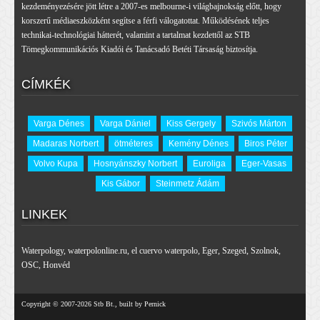
kezdeményezésére jött létre a 2007-es melbourne-i világbajnokság előtt, hogy
korszerű médiaeszközként segítse a férfi válogatottat. Működésének teljes
technikai-technológiai hátterét, valamint a tartalmat kezdettől az STB
Tömegkommunikációs Kiadói és Tanácsadó Betéti Társaság biztosítja.
CÍMKÉK
Varga Dénes
Varga Dániel
Kiss Gergely
Szivós Márton
Madaras Norbert
ötméteres
Kemény Dénes
Biros Péter
Volvo Kupa
Hosnyánszky Norbert
Euroliga
Eger-Vasas
Kis Gábor
Steinmetz Ádám
LINKEK
Waterpology
,
waterpolonline.ru
,
el cuervo waterpolo
,
Eger
,
Szeged
,
Szolnok
,
OSC
,
Honvéd
Copyright © 2007-2026 Stb Bt., built by Pernick