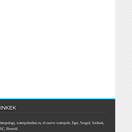
LINKEK
aterpology
,
waterpolonline.ru
,
el cuervo waterpolo
,
Eger
,
Szeged
,
Szolnok
,
SC
,
Honvéd