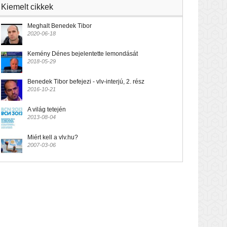
Kiemelt cikkek
Meghalt Benedek Tibor
2020-06-18
Kemény Dénes bejelentette lemondását
2018-05-29
Benedek Tibor befejezi - vlv-interjú, 2. rész
2016-10-21
A világ tetején
2013-08-04
Miért kell a vlv.hu?
2007-03-06