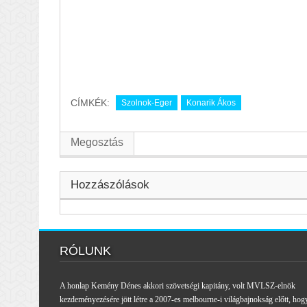
CÍMKÉK:
Szolnok-Eger
Konarik Ákos
Megosztás
Hozzászólások
RÓLUNK
A honlap Kemény Dénes akkori szövetségi kapitány, volt MVLSZ-elnök
kezdeményezésére jött létre a 2007-es melbourne-i világbajnokság előtt, hog