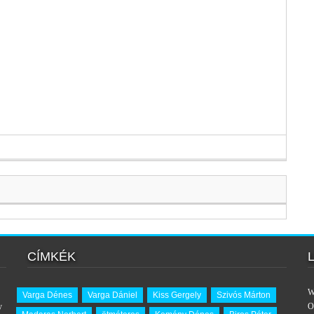
CÍMKÉK
W
Varga Dénes
Varga Dániel
Kiss Gergely
Szivós Márton
y
O