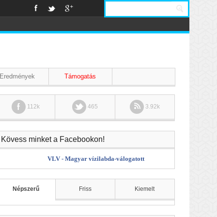
Eredmények
Támogatás
112k
465
3.92k
Kövess minket a Facebookon!
VLV - Magyar vízilabda-válogatott
Népszerű
Friss
Kiemelt