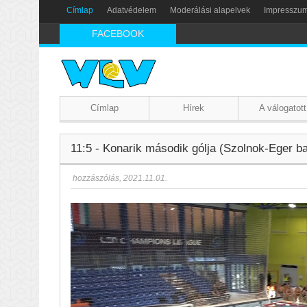
Címlap
Adatvédelem
Moderálási alapelvek
Impresszu
FACEBOOK
Címlap
Hírek
A válogatott
11:5 - Konarik második gólja (Szolnok-Eger ba
hozzászólás
,
2021.11.01.