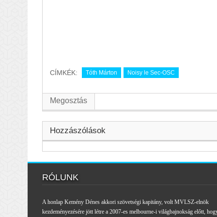
CÍMKÉK:
Tóth Márton
Noisy le Sec-OSC
Megosztás
Hozzászólások
RÓLUNK
A honlap Kemény Dénes akkori szövetségi kapitány, volt MVLSZ-elnök
kezdeményezésére jött létre a 2007-es melbourne-i világbajnokság előtt, hog