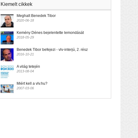
Kiemelt cikkek
Meghalt Benedek Tibor
2020-06-18
Kemény Dénes bejelentette lemondását
2018-05-29
Benedek Tibor befejezi - vlv-interjú, 2. rész
2016-10-21
A világ tetején
2013-08-04
Miért kell a vlv.hu?
2007-03-06