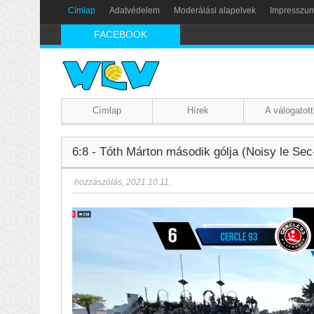
Címlap
Adatvédelem
Moderálási alapelvek
Impresszu
FACEBOOK
Címlap
Hírek
A válogatott
6:8 - Tóth Márton második gólja (Noisy le Se
hozzászólás
,
2021.10.11.