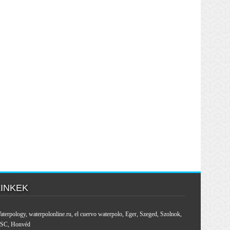
LINKEK
aterpology
,
waterpolonline.ru
,
el cuervo waterpolo
,
Eger
,
Szeged
,
Szolnok
,
SC
,
Honvéd