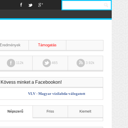
Eredmények
Támogatás
112k
465
3.92k
Kövess minket a Facebookon!
VLV - Magyar vízilabda-válogatott
Népszerű
Friss
Kiemelt