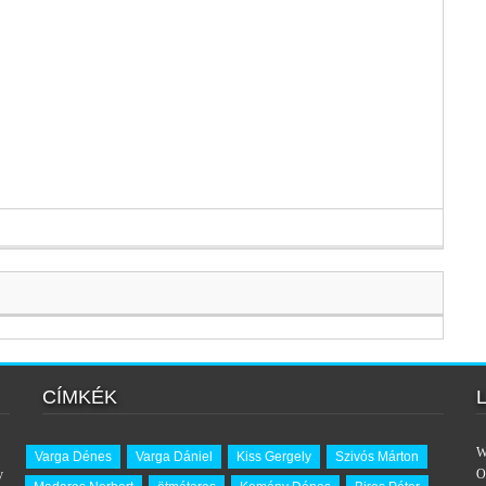
CÍMKÉK
W
Varga Dénes
Varga Dániel
Kiss Gergely
Szivós Márton
y
O