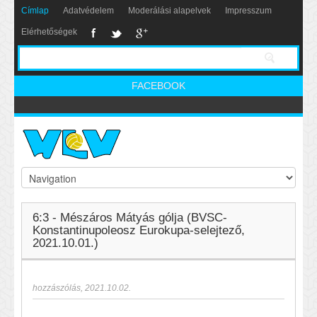
Címlap
Adatvédelem
Moderálási alapelvek
Impresszum
Elérhetőségek
FACEBOOK
6:3 - Mészáros Mátyás gólja (BVSC-
Konstantinupoleosz Eurokupa-selejtező,
2021.10.01.)
hozzászólás
,
2021.10.02.