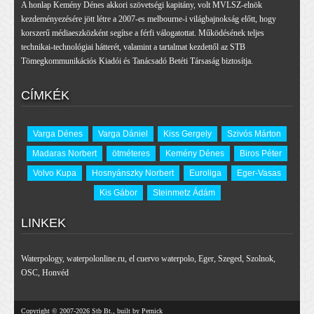
A honlap Kemény Dénes akkori szövetségi kapitány, volt MVLSZ-elnök
kezdeményezésére jött létre a 2007-es melbourne-i világbajnokság előtt, hogy
korszerű médiaeszközként segítse a férfi válogatottat. Működésének teljes
technikai-technológiai hátterét, valamint a tartalmat kezdettől az STB
Tömegkommunikációs Kiadói és Tanácsadó Betéti Társaság biztosítja.
CÍMKÉK
Varga Dénes
Varga Dániel
Kiss Gergely
Szivós Márton
Madaras Norbert
ötméteres
Kemény Dénes
Biros Péter
Volvo Kupa
Hosnyánszky Norbert
Euroliga
Eger-Vasas
Kis Gábor
Steinmetz Ádám
LINKEK
Waterpology
,
waterpolonline.ru
,
el cuervo waterpolo
,
Eger
,
Szeged
,
Szolnok
,
OSC
,
Honvéd
Copyright © 2007-2026 Stb Bt., built by Pernick