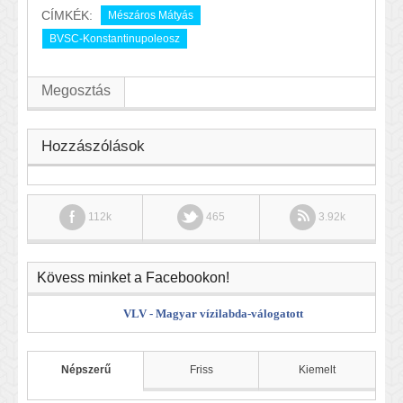
CÍMKÉK:
Mészáros Mátyás
BVSC-Konstantinupoleosz
Megosztás
Hozzászólások
112k
465
3.92k
Kövess minket a Facebookon!
VLV - Magyar vízilabda-válogatott
Népszerű
Friss
Kiemelt