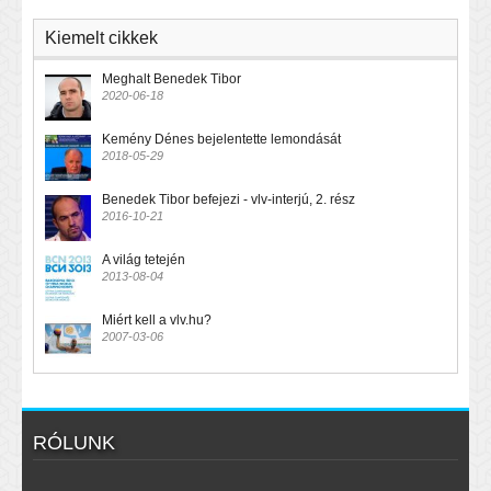
Kiemelt cikkek
Meghalt Benedek Tibor
2020-06-18
Kemény Dénes bejelentette lemondását
2018-05-29
Benedek Tibor befejezi - vlv-interjú, 2. rész
2016-10-21
A világ tetején
2013-08-04
Miért kell a vlv.hu?
2007-03-06
RÓLUNK