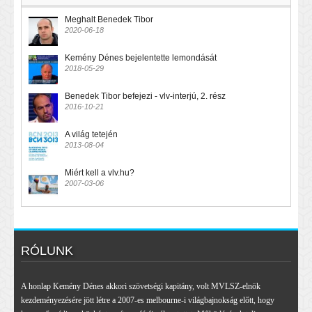
Meghalt Benedek Tibor
2020-06-18
Kemény Dénes bejelentette lemondását
2018-05-29
Benedek Tibor befejezi - vlv-interjú, 2. rész
2016-10-21
A világ tetején
2013-08-04
Miért kell a vlv.hu?
2007-03-06
RÓLUNK
A honlap Kemény Dénes akkori szövetségi kapitány, volt MVLSZ-elnök
kezdeményezésére jött létre a 2007-es melbourne-i világbajnokság előtt, hogy