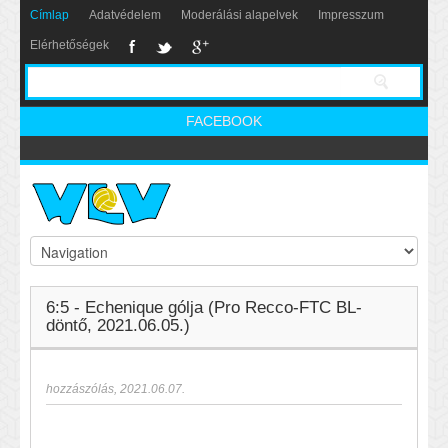
Címlap
Adatvédelem
Moderálási alapelvek
Impresszum
Elérhetőségek
FACEBOOK
6:5 - Echenique gólja (Pro Recco-FTC BL-
döntő, 2021.06.05.)
hozzászólás
,
2021.06.07.