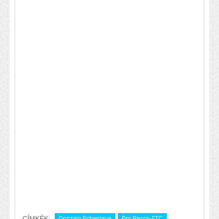
CÍMKÉK:
Gonzalo Echenique
Pro Recco-FTC