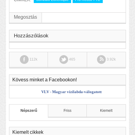
Megosztás
Hozzászólások
112k
465
3.92k
Kövess minket a Facebookon!
VLV - Magyar vízilabda-válogatott
Népszerű
Friss
Kiemelt
Kiemelt cikkek