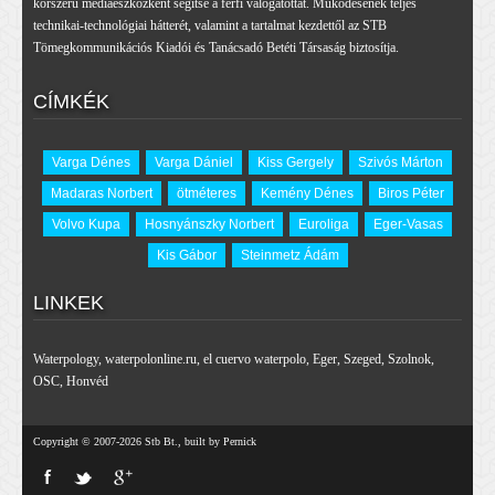
korszerű médiaeszközként segítse a férfi válogatottat. Működésének teljes
technikai-technológiai hátterét, valamint a tartalmat kezdettől az STB
Tömegkommunikációs Kiadói és Tanácsadó Betéti Társaság biztosítja.
CÍMKÉK
Varga Dénes
Varga Dániel
Kiss Gergely
Szivós Márton
Madaras Norbert
ötméteres
Kemény Dénes
Biros Péter
Volvo Kupa
Hosnyánszky Norbert
Euroliga
Eger-Vasas
Kis Gábor
Steinmetz Ádám
LINKEK
Waterpology
,
waterpolonline.ru
,
el cuervo waterpolo
,
Eger
,
Szeged
,
Szolnok
,
OSC
,
Honvéd
Copyright © 2007-2026 Stb Bt., built by Pernick