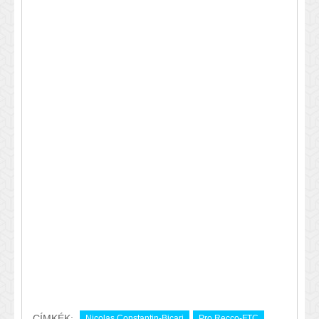
CÍMKÉK:
Nicolas Constantin-Bicari
Pro Recco-FTC