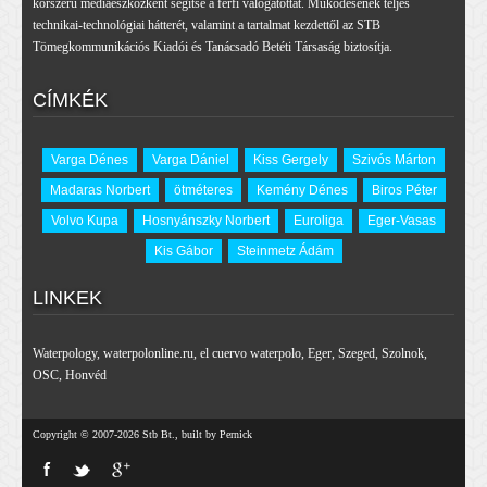
korszerű médiaeszközként segítse a férfi válogatottat. Működésének teljes
technikai-technológiai hátterét, valamint a tartalmat kezdettől az STB
Tömegkommunikációs Kiadói és Tanácsadó Betéti Társaság biztosítja.
CÍMKÉK
Varga Dénes
Varga Dániel
Kiss Gergely
Szivós Márton
Madaras Norbert
ötméteres
Kemény Dénes
Biros Péter
Volvo Kupa
Hosnyánszky Norbert
Euroliga
Eger-Vasas
Kis Gábor
Steinmetz Ádám
LINKEK
Waterpology
,
waterpolonline.ru
,
el cuervo waterpolo
,
Eger
,
Szeged
,
Szolnok
,
OSC
,
Honvéd
Copyright © 2007-2026 Stb Bt., built by Pernick