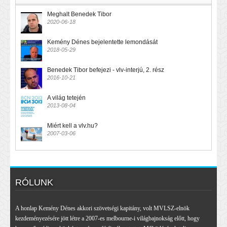
Meghalt Benedek Tibor
2020-06-18
Kemény Dénes bejelentette lemondását
2018-05-29
Benedek Tibor befejezi - vlv-interjú, 2. rész
2016-10-21
A világ tetején
2013-08-04
Miért kell a vlv.hu?
2007-03-06
RÓLUNK
A honlap Kemény Dénes akkori szövetségi kapitány, volt MVLSZ-elnök
kezdeményezésére jött létre a 2007-es melbourne-i világbajnokság előtt, hogy