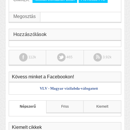
Megosztás
Hozzászólások
112k
465
3.92k
Kövess minket a Facebookon!
VLV - Magyar vízilabda-válogatott
Népszerű
Friss
Kiemelt
Kiemelt cikkek