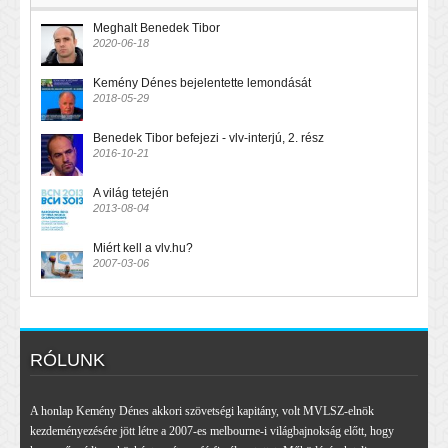
Meghalt Benedek Tibor
2020-06-18
Kemény Dénes bejelentette lemondását
2018-05-29
Benedek Tibor befejezi - vlv-interjú, 2. rész
2016-10-21
A világ tetején
2013-08-04
Miért kell a vlv.hu?
2007-03-06
RÓLUNK
A honlap Kemény Dénes akkori szövetségi kapitány, volt MVLSZ-elnök
kezdeményezésére jött létre a 2007-es melbourne-i világbajnokság előtt, hogy