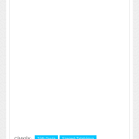
CÍMKÉK:
Tóth Gyula
Szeged-Tatabánya