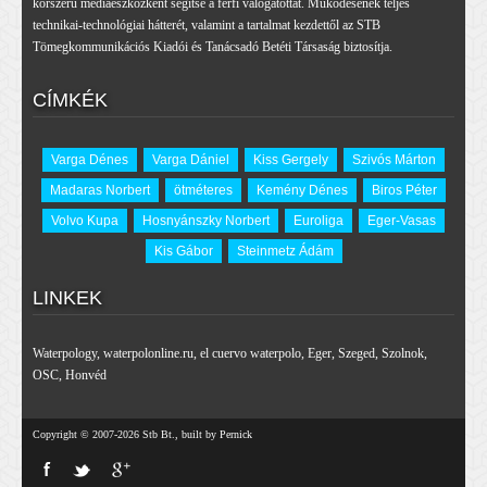
korszerű médiaeszközként segítse a férfi válogatottat. Működésének teljes
technikai-technológiai hátterét, valamint a tartalmat kezdettől az STB
Tömegkommunikációs Kiadói és Tanácsadó Betéti Társaság biztosítja.
CÍMKÉK
Varga Dénes
Varga Dániel
Kiss Gergely
Szivós Márton
Madaras Norbert
ötméteres
Kemény Dénes
Biros Péter
Volvo Kupa
Hosnyánszky Norbert
Euroliga
Eger-Vasas
Kis Gábor
Steinmetz Ádám
LINKEK
Waterpology
,
waterpolonline.ru
,
el cuervo waterpolo
,
Eger
,
Szeged
,
Szolnok
,
OSC
,
Honvéd
Copyright © 2007-2026 Stb Bt., built by Pernick