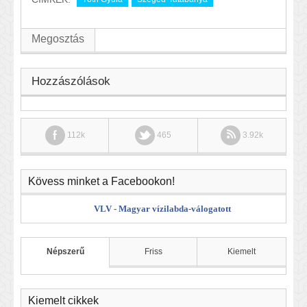
Megosztás
Hozzászólások
112k
465
3.92k
Kövess minket a Facebookon!
VLV - Magyar vízilabda-válogatott
Népszerű
Friss
Kiemelt
Kiemelt cikkek