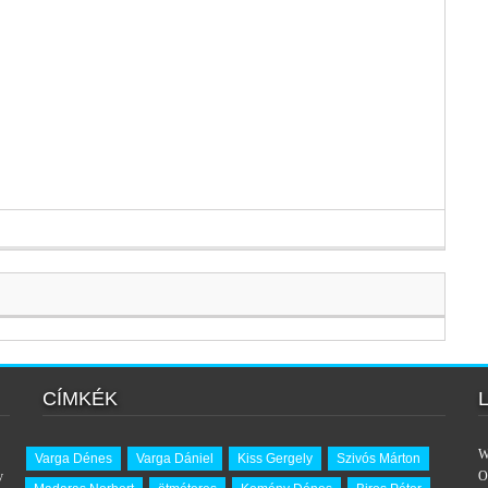
CÍMKÉK
W
Varga Dénes
Varga Dániel
Kiss Gergely
Szivós Márton
y
O