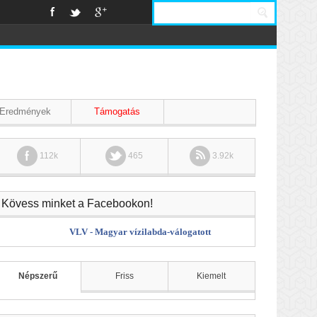
Eredmények
Támogatás
112k
465
3.92k
Kövess minket a Facebookon!
VLV - Magyar vízilabda-válogatott
Népszerű
Friss
Kiemelt