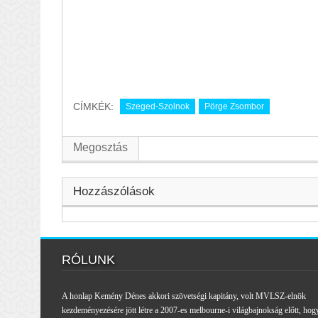
CÍMKÉK:
Szeged-Szolnok
Pörge Zsombor
Megosztás
Hozzászólások
RÓLUNK
A honlap Kemény Dénes akkori szövetségi kapitány, volt MVLSZ-elnök
kezdeményezésére jött létre a 2007-es melbourne-i világbajnokság előtt, hog