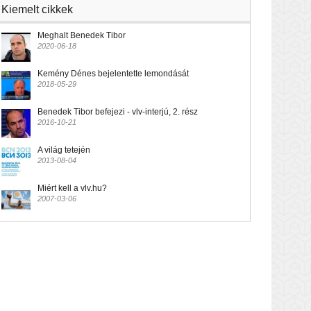
Kiemelt cikkek
Meghalt Benedek Tibor
2020-06-18
Kemény Dénes bejelentette lemondását
2018-05-29
Benedek Tibor befejezi - vlv-interjú, 2. rész
2016-10-21
A világ tetején
2013-08-04
Miért kell a vlv.hu?
2007-03-06