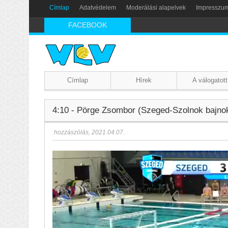
Címlap
Adatvédelem
Moderálási alapelvek
Impresszu
FACEBOOK
Címlap
Hírek
A válogatott
4:10 - Pörge Zsombor (Szeged-Szolnok bajnok
hozzászólás
,
2021.04.07.