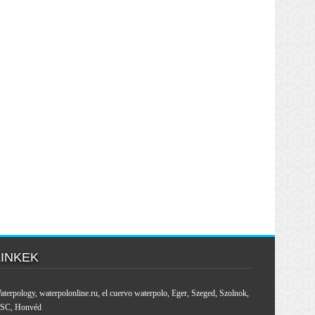
LINKEK
aterpology
,
waterpolonline.ru
,
el cuervo waterpolo
,
Eger
,
Szeged
,
Szolnok
,
SC
,
Honvéd