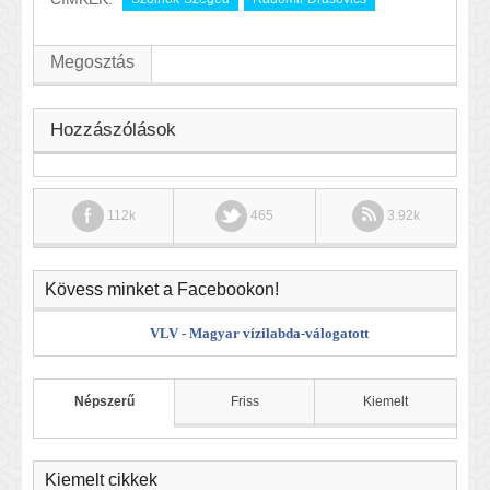
Megosztás
Hozzászólások
112k
465
3.92k
Kövess minket a Facebookon!
VLV - Magyar vízilabda-válogatott
Népszerű
Friss
Kiemelt
Kiemelt cikkek