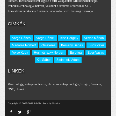
korszerű médiaeszközként segítse a férfi válogatottat. Működésének teljes
technikai-technológiai hátterét, valamint a tartalmat kezdettől az STB
Tömegkommunikációs Kiadói és Tanácsadó Betéti Társaság biztosítja.
CÍMKÉK
Varga Dénes
Varga Dániel
Kiss Gergely
Szivós Márton
Madaras Norbert
ötméteres
Kemény Dénes
Biros Péter
Volvo Kupa
Hosnyánszky Norbert
Euroliga
Eger-Vasas
Kis Gábor
Steinmetz Ádám
LINKEK
Waterpology
,
waterpolonline.ru
,
el cuervo waterpolo
,
Eger
,
Szeged
,
Szolnok
,
OSC
,
Honvéd
Copyright © 2007-2026 Stb Bt., built by Pernick