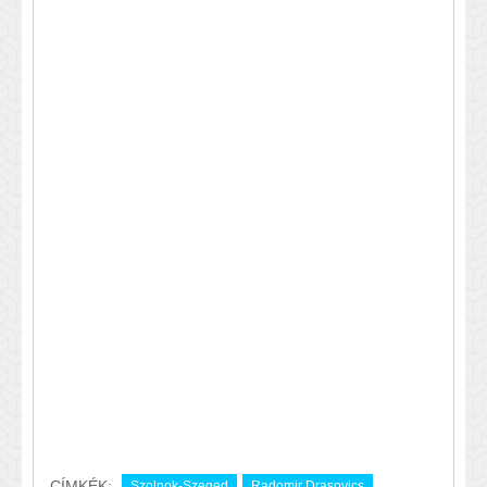
CÍMKÉK:
Szolnok-Szeged
Radomir Drasovics