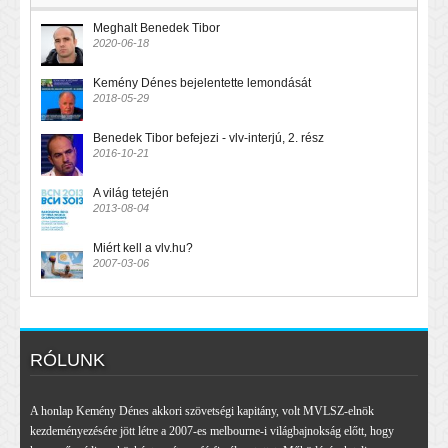
Meghalt Benedek Tibor
2020-06-18
Kemény Dénes bejelentette lemondását
2018-05-29
Benedek Tibor befejezi - vlv-interjú, 2. rész
2016-10-21
A világ tetején
2013-08-04
Miért kell a vlv.hu?
2007-03-06
RÓLUNK
A honlap Kemény Dénes akkori szövetségi kapitány, volt MVLSZ-elnök
kezdeményezésére jött létre a 2007-es melbourne-i világbajnokság előtt, hogy