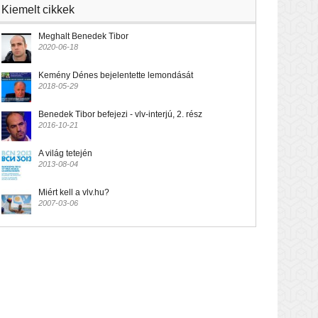
Kiemelt cikkek
Meghalt Benedek Tibor
2020-06-18
Kemény Dénes bejelentette lemondását
2018-05-29
Benedek Tibor befejezi - vlv-interjú, 2. rész
2016-10-21
A világ tetején
2013-08-04
Miért kell a vlv.hu?
2007-03-06