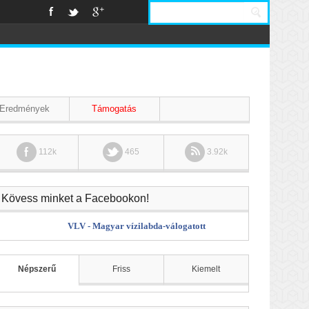
Eredmények
Támogatás
112k
465
3.92k
Kövess minket a Facebookon!
VLV - Magyar vízilabda-válogatott
Népszerű
Friss
Kiemelt