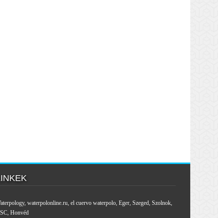
LINKEK
aterpology
,
waterpolonline.ru
,
el cuervo waterpolo
,
Eger
,
Szeged
,
Szolnok
,
SC
,
Honvéd