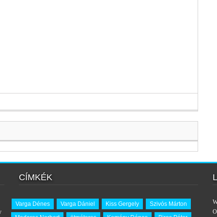
CÍMKÉK
W
Varga Dénes
Varga Dániel
Kiss Gergely
Szivós Márton
y
O