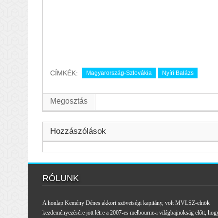
CÍMKÉK:
Magyarország-Szlovákia
Nyíri Balázs
Megosztás
Hozzászólások
RÓLUNK
A honlap Kemény Dénes akkori szövetségi kapitány, volt MVLSZ-elnök
kezdeményezésére jött létre a 2007-es melbourne-i világbajnokság előtt, hog