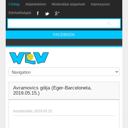
Címlap
Adatvédelem
Moderálási alapelvek
Impresszum
Elérhetőségek
FACEBOOK
Avramovics gólja (Eger-Barceloneta,
2019.05.15.)
hozzászólás
,
2019.05.15.