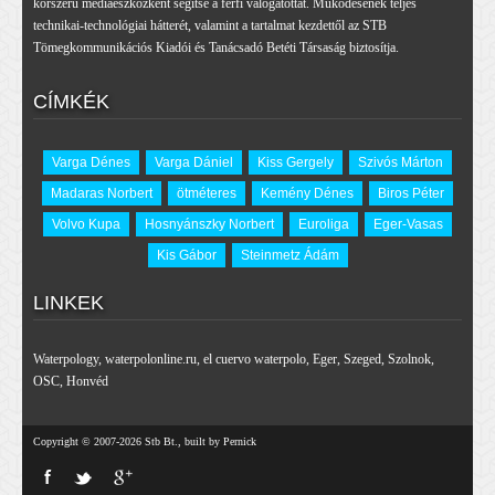
korszerű médiaeszközként segítse a férfi válogatottat. Működésének teljes
technikai-technológiai hátterét, valamint a tartalmat kezdettől az STB
Tömegkommunikációs Kiadói és Tanácsadó Betéti Társaság biztosítja.
CÍMKÉK
Varga Dénes
Varga Dániel
Kiss Gergely
Szivós Márton
Madaras Norbert
ötméteres
Kemény Dénes
Biros Péter
Volvo Kupa
Hosnyánszky Norbert
Euroliga
Eger-Vasas
Kis Gábor
Steinmetz Ádám
LINKEK
Waterpology
,
waterpolonline.ru
,
el cuervo waterpolo
,
Eger
,
Szeged
,
Szolnok
,
OSC
,
Honvéd
Copyright © 2007-2026 Stb Bt., built by Pernick