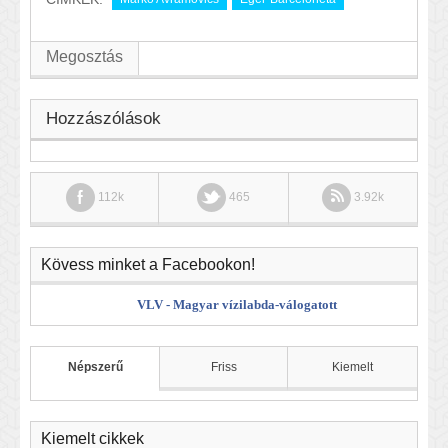
Megosztás
Hozzászólások
112k
465
3.92k
Kövess minket a Facebookon!
VLV - Magyar vízilabda-válogatott
Népszerű
Friss
Kiemelt
Kiemelt cikkek