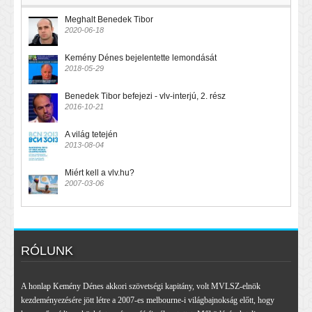
Meghalt Benedek Tibor
2020-06-18
Kemény Dénes bejelentette lemondását
2018-05-29
Benedek Tibor befejezi - vlv-interjú, 2. rész
2016-10-21
A világ tetején
2013-08-04
Miért kell a vlv.hu?
2007-03-06
RÓLUNK
A honlap Kemény Dénes akkori szövetségi kapitány, volt MVLSZ-elnök
kezdeményezésére jött létre a 2007-es melbourne-i világbajnokság előtt, hogy