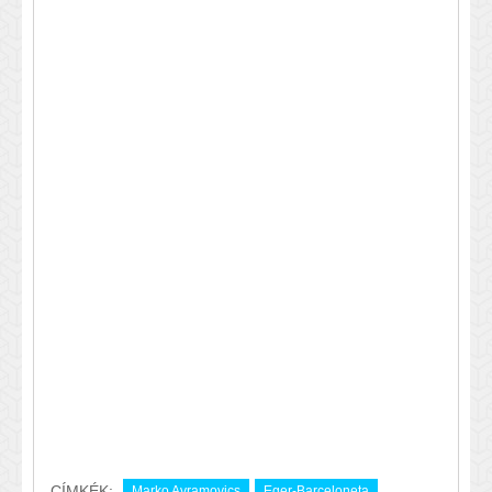
CÍMKÉK:
Marko Avramovics
Eger-Barceloneta