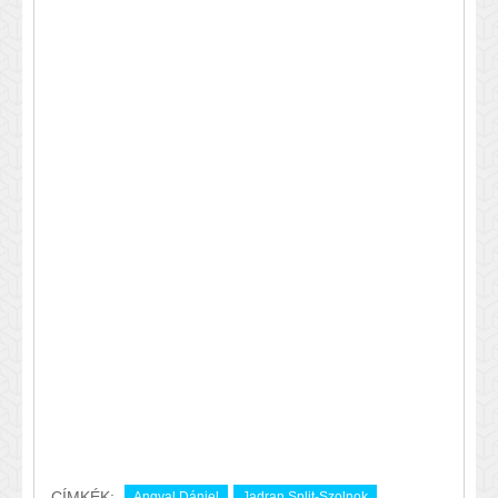
CÍMKÉK:
Angyal Dániel
Jadran Split-Szolnok