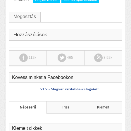
Megosztás
Hozzászólások
112k
465
3.92k
Kövess minket a Facebookon!
VLV - Magyar vízilabda-válogatott
Népszerű
Friss
Kiemelt
Kiemelt cikkek