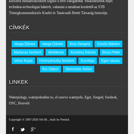
korszerű médiaeszközként segítse a férfi válogatottat. Működésének teljes
technikai-technológiai hátterét, valamint a tartalmat kezdettől az STB
Tömegkommunikációs Kiadói és Tanácsadó Betéti Társaság biztosítja.
CÍMKÉK
Varga Dénes
Varga Dániel
Kiss Gergely
Szivós Márton
Madaras Norbert
ötméteres
Kemény Dénes
Biros Péter
Volvo Kupa
Hosnyánszky Norbert
Euroliga
Eger-Vasas
Kis Gábor
Steinmetz Ádám
LINKEK
Waterpology
,
waterpolonline.ru
,
el cuervo waterpolo
,
Eger
,
Szeged
,
Szolnok
,
OSC
,
Honvéd
Copyright © 2007-2026 Stb Bt., built by Pernick