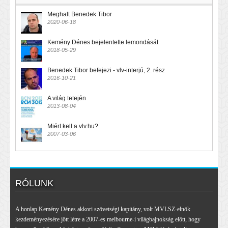
Meghalt Benedek Tibor
2020-06-18
Kemény Dénes bejelentette lemondását
2018-05-29
Benedek Tibor befejezi - vlv-interjú, 2. rész
2016-10-21
A világ tetején
2013-08-04
Miért kell a vlv.hu?
2007-03-06
RÓLUNK
A honlap Kemény Dénes akkori szövetségi kapitány, volt MVLSZ-elnök
kezdeményezésére jött létre a 2007-es melbourne-i világbajnokság előtt, hogy