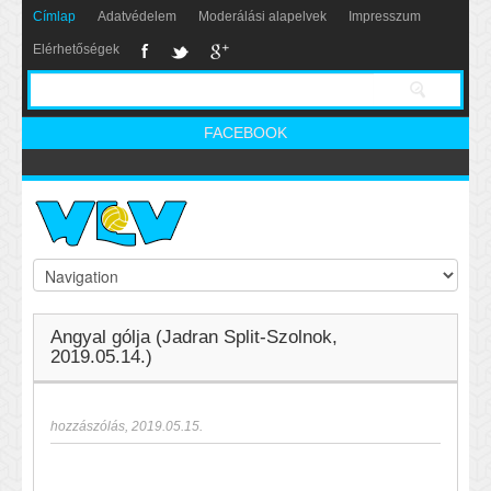
Címlap
Adatvédelem
Moderálási alapelvek
Impresszum
Elérhetőségek
FACEBOOK
Angyal gólja (Jadran Split-Szolnok,
2019.05.14.)
hozzászólás
,
2019.05.15.