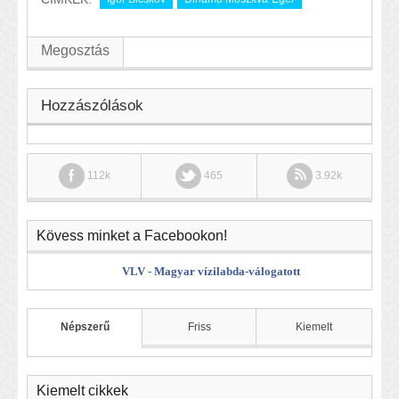
Megosztás
Hozzászólások
112k
465
3.92k
Kövess minket a Facebookon!
VLV - Magyar vízilabda-válogatott
Népszerű
Friss
Kiemelt
Kiemelt cikkek