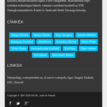
korszerű médiaeszközként segítse a férfi válogatottat. Működésének teljes
technikai-technológiai hátterét, valamint a tartalmat kezdettől az STB
Tömegkommunikációs Kiadói és Tanácsadó Betéti Társaság biztosítja.
CÍMKÉK
Varga Dénes
Varga Dániel
Kiss Gergely
Szivós Márton
Madaras Norbert
ötméteres
Kemény Dénes
Biros Péter
Volvo Kupa
Hosnyánszky Norbert
Euroliga
Eger-Vasas
Kis Gábor
Steinmetz Ádám
LINKEK
Waterpology
,
waterpolonline.ru
,
el cuervo waterpolo
,
Eger
,
Szeged
,
Szolnok
,
OSC
,
Honvéd
Copyright © 2007-2026 Stb Bt., built by Pernick