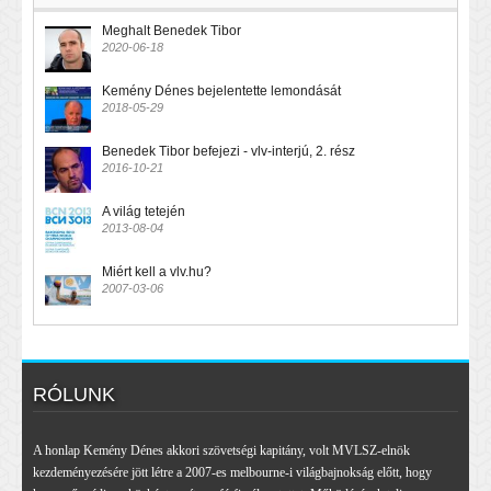
Meghalt Benedek Tibor
2020-06-18
Kemény Dénes bejelentette lemondását
2018-05-29
Benedek Tibor befejezi - vlv-interjú, 2. rész
2016-10-21
A világ tetején
2013-08-04
Miért kell a vlv.hu?
2007-03-06
RÓLUNK
A honlap Kemény Dénes akkori szövetségi kapitány, volt MVLSZ-elnök
kezdeményezésére jött létre a 2007-es melbourne-i világbajnokság előtt, hogy