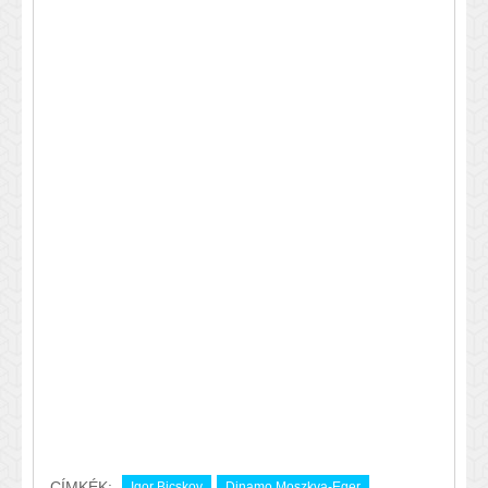
CÍMKÉK:
Igor Bicskov
Dinamo Moszkva-Eger