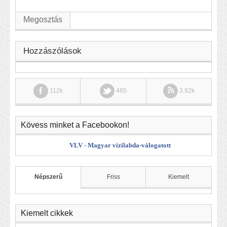
Megosztás
Hozzászólások
112k
465
3.92k
Kövess minket a Facebookon!
VLV - Magyar vízilabda-válogatott
Népszerű
Friss
Kiemelt
Kiemelt cikkek