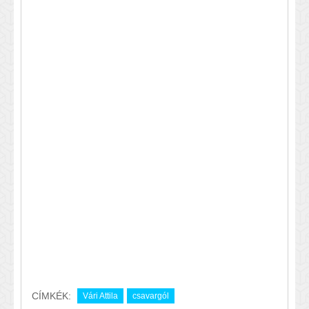
CÍMKÉK:
Vári Attila
csavargól