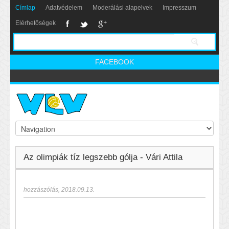
Címlap
Adatvédelem
Moderálási alapelvek
Impresszum
Elérhetőségek
FACEBOOK
Az olimpiák tíz legszebb gólja - Vári Attila
hozzászólás
,
2018.09.13.