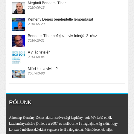
Meghalt Benedek Tibor
2020-06-18
Kemény Dénes bejelentette lemondását
2018-05-29
Benedek Tibor befejezi - vlv-interjú, 2. rész
2016-10-21
A világ tetején
2013-08-04
Miért kell a vlv.hu?
2007-03-06
RÓLUNK
A honlap Kemény Dénes akkori szövetségi kapitány, volt MVLSZ-elnök
kezdeményezésére jött létre a 2007-es melbourne-i világbajnokság előtt, hogy
korszerű médiaeszközként segítse a férfi válogatottat. Működésének teljes