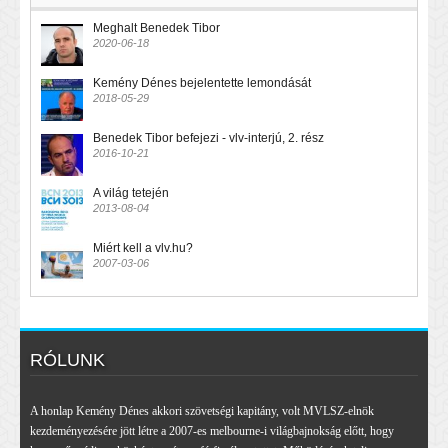
Meghalt Benedek Tibor
2020-06-18
Kemény Dénes bejelentette lemondását
2018-05-29
Benedek Tibor befejezi - vlv-interjú, 2. rész
2016-10-21
A világ tetején
2013-08-04
Miért kell a vlv.hu?
2007-03-06
RÓLUNK
A honlap Kemény Dénes akkori szövetségi kapitány, volt MVLSZ-elnök
kezdeményezésére jött létre a 2007-es melbourne-i világbajnokság előtt, hogy