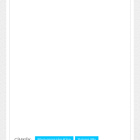
CÍMKÉK:
Magyarország-Kína
Yulong Wu