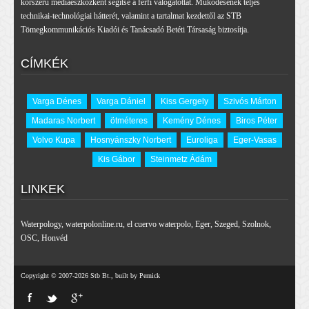
korszerű médiaeszközként segítse a férfi válogatottat. Működésének teljes
technikai-technológiai hátterét, valamint a tartalmat kezdettől az STB
Tömegkommunikációs Kiadói és Tanácsadó Betéti Társaság biztosítja.
CÍMKÉK
Varga Dénes
Varga Dániel
Kiss Gergely
Szivós Márton
Madaras Norbert
ötméteres
Kemény Dénes
Biros Péter
Volvo Kupa
Hosnyánszky Norbert
Euroliga
Eger-Vasas
Kis Gábor
Steinmetz Ádám
LINKEK
Waterpology
,
waterpolonline.ru
,
el cuervo waterpolo
,
Eger
,
Szeged
,
Szolnok
,
OSC
,
Honvéd
Copyright © 2007-2026 Stb Bt., built by Pernick