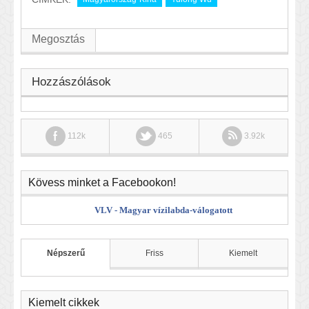
Megosztás
Hozzászólások
112k
465
3.92k
Kövess minket a Facebookon!
VLV - Magyar vízilabda-válogatott
Népszerű
Friss
Kiemelt
Kiemelt cikkek