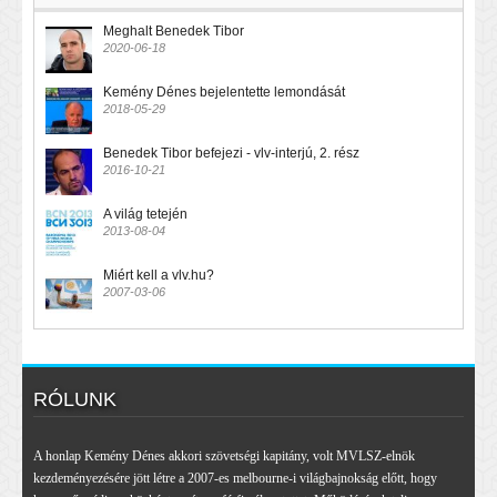
Meghalt Benedek Tibor
2020-06-18
Kemény Dénes bejelentette lemondását
2018-05-29
Benedek Tibor befejezi - vlv-interjú, 2. rész
2016-10-21
A világ tetején
2013-08-04
Miért kell a vlv.hu?
2007-03-06
RÓLUNK
A honlap Kemény Dénes akkori szövetségi kapitány, volt MVLSZ-elnök
kezdeményezésére jött létre a 2007-es melbourne-i világbajnokság előtt, hogy