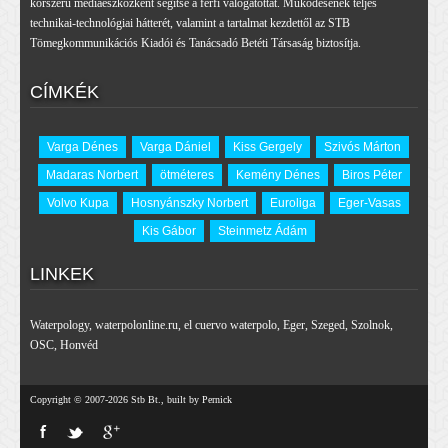
korszerű médiaeszközként segítse a férfi válogatottat. Működésének teljes
technikai-technológiai hátterét, valamint a tartalmat kezdettől az STB
Tömegkommunikációs Kiadói és Tanácsadó Betéti Társaság biztosítja.
CÍMKÉK
Varga Dénes
Varga Dániel
Kiss Gergely
Szivós Márton
Madaras Norbert
ötméteres
Kemény Dénes
Biros Péter
Volvo Kupa
Hosnyánszky Norbert
Euroliga
Eger-Vasas
Kis Gábor
Steinmetz Ádám
LINKEK
Waterpology
,
waterpolonline.ru
,
el cuervo waterpolo
,
Eger
,
Szeged
,
Szolnok
,
OSC
,
Honvéd
Copyright © 2007-2026 Stb Bt., built by Pernick