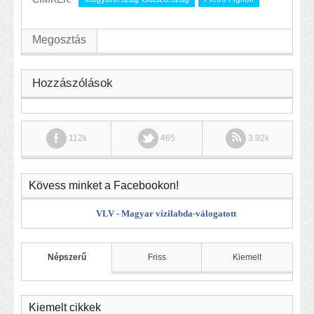
Megosztás
Hozzászólások
112k
465
3.92k
Kövess minket a Facebookon!
VLV - Magyar vízilabda-válogatott
Népszerű
Friss
Kiemelt
Kiemelt cikkek