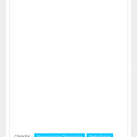
CÍMKÉK:
Magyarország-Olaszország
Pietro Figlioli