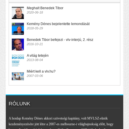
Meghalt Benedek Tibor
2020-06-18
Kemény Dénes bejelentette lemondását
2018-05-29
Benedek Tibor befejezi - vlv-interjú, 2. rész
2016-10-21
A világ tetején
2013-08-04
Miért kell a vlv.hu?
2007-03-06
RÓLUNK
A honlap Kemény Dénes akkori szövetségi kapitány, volt MVLSZ-elnök
kezdeményezésére jött létre a 2007-es melbourne-i világbajnokság előtt, hogy