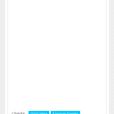
CÍMKÉK:
Vörös Viktor
Kaposvár-Szentes