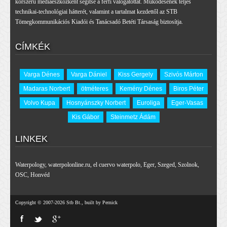
korszerű médiaeszközként segítse a férfi válogatottat. Működésének teljes
technikai-technológiai hátterét, valamint a tartalmat kezdettől az STB
Tömegkommunikációs Kiadói és Tanácsadó Betéti Társaság biztosítja.
CÍMKÉK
Varga Dénes
Varga Dániel
Kiss Gergely
Szivós Márton
Madaras Norbert
ötméteres
Kemény Dénes
Biros Péter
Volvo Kupa
Hosnyánszky Norbert
Euroliga
Eger-Vasas
Kis Gábor
Steinmetz Ádám
LINKEK
Waterpology
,
waterpolonline.ru
,
el cuervo waterpolo
,
Eger
,
Szeged
,
Szolnok
,
OSC
,
Honvéd
Copyright © 2007-2026 Stb Bt., built by Pernick