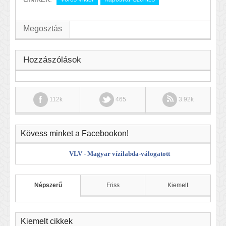
Megosztás
Hozzászólások
112k
465
3.92k
Kövess minket a Facebookon!
VLV - Magyar vízilabda-válogatott
Népszerű
Friss
Kiemelt
Kiemelt cikkek