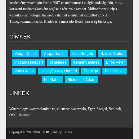
kezdeményezésére jött létre a 2007-es melbourne-i világbajnokság előtt, hogy
korszerű médiaeszközként segítse a férfi válogatottat. Működésének teljes
technikai-technológiai hátterét, valamint a tartalmat kezdettől az STB
Tömegkommunikációs Kiadói és Tanácsadó Betéti Társaság biztosítja.
CÍMKÉK
Varga Dénes
Varga Dániel
Kiss Gergely
Szivós Márton
Madaras Norbert
ötméteres
Kemény Dénes
Biros Péter
Volvo Kupa
Hosnyánszky Norbert
Euroliga
Eger-Vasas
Kis Gábor
Steinmetz Ádám
LINKEK
Waterpology
,
waterpolonline.ru
,
el cuervo waterpolo
,
Eger
,
Szeged
,
Szolnok
,
OSC
,
Honvéd
Copyright © 2007-2026 Stb Bt., built by Pernick