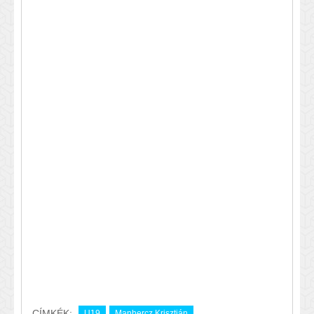
CÍMKÉK:
U19
Manhercz Krisztián