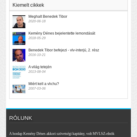
Kiemelt cikkek
Meghalt Benedek Tibor
2020-06-18
Kemény Dénes bejelentette lemondását
2018-05-29
Benedek Tibor befejezi - vlv-interjú, 2. rész
2016-10-21
A világ tetején
2013-08-04
Miért kell a vlv.hu?
2007-03-06
RÓLUNK
A honlap Kemény Dénes akkori szövetségi kapitány, volt MVLSZ-elnök