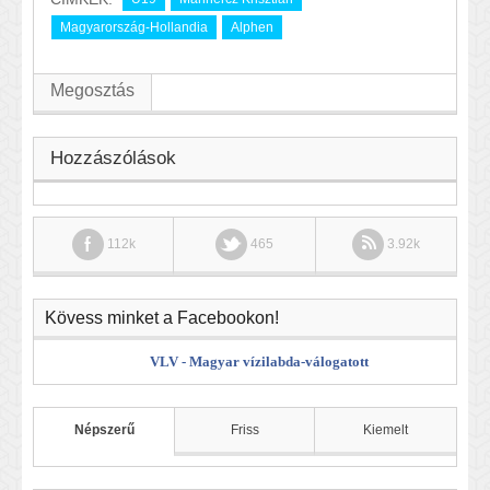
Magyarország-Hollandia
Alphen
Megosztás
Hozzászólások
112k
465
3.92k
Kövess minket a Facebookon!
VLV - Magyar vízilabda-válogatott
Népszerű
Friss
Kiemelt