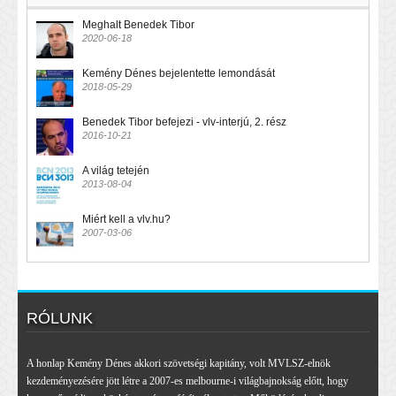
Meghalt Benedek Tibor
2020-06-18
Kemény Dénes bejelentette lemondását
2018-05-29
Benedek Tibor befejezi - vlv-interjú, 2. rész
2016-10-21
A világ tetején
2013-08-04
Miért kell a vlv.hu?
2007-03-06
RÓLUNK
A honlap Kemény Dénes akkori szövetségi kapitány, volt MVLSZ-elnök
kezdeményezésére jött létre a 2007-es melbourne-i világbajnokság előtt, hogy