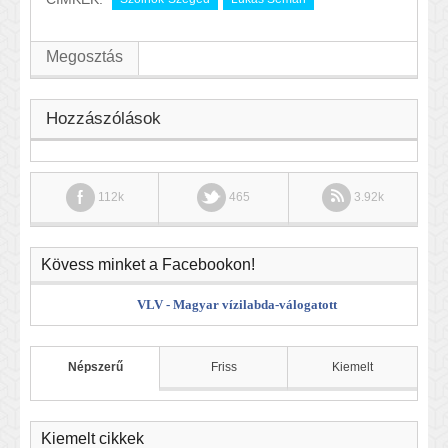
Megosztás
Hozzászólások
112k
465
3.92k
Kövess minket a Facebookon!
VLV - Magyar vízilabda-válogatott
Népszerű
Friss
Kiemelt
Kiemelt cikkek