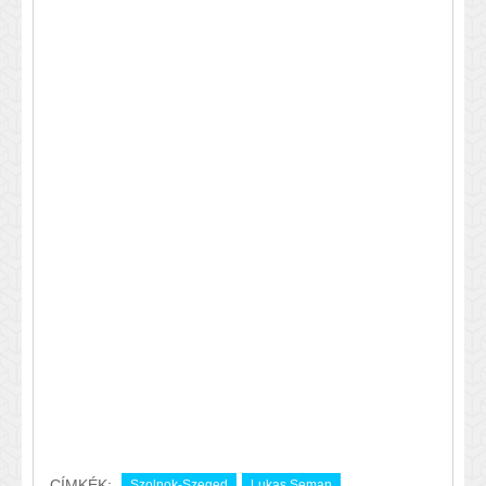
CÍMKÉK:
Szolnok-Szeged
Lukas Seman