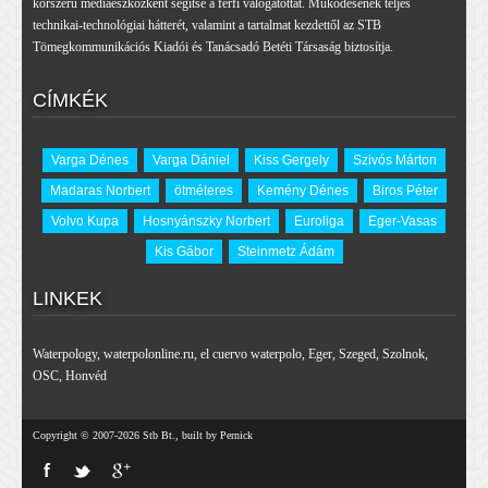
korszerű médiaeszközként segítse a férfi válogatottat. Működésének teljes
technikai-technológiai hátterét, valamint a tartalmat kezdettől az STB
Tömegkommunikációs Kiadói és Tanácsadó Betéti Társaság biztosítja.
CÍMKÉK
Varga Dénes
Varga Dániel
Kiss Gergely
Szivós Márton
Madaras Norbert
ötméteres
Kemény Dénes
Biros Péter
Volvo Kupa
Hosnyánszky Norbert
Euroliga
Eger-Vasas
Kis Gábor
Steinmetz Ádám
LINKEK
Waterpology
,
waterpolonline.ru
,
el cuervo waterpolo
,
Eger
,
Szeged
,
Szolnok
,
OSC
,
Honvéd
Copyright © 2007-2026 Stb Bt., built by Pernick