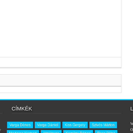
CÍMKÉK
W
Varga Dénes
Varga Dániel
Kiss Gergely
Szivós Márton
y
O