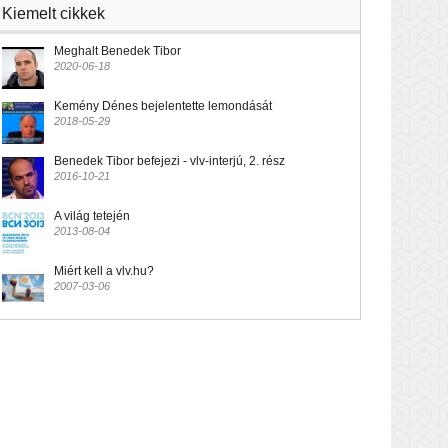
Kiemelt cikkek
Meghalt Benedek Tibor
2020-06-18
Kemény Dénes bejelentette lemondását
2018-05-29
Benedek Tibor befejezi - vlv-interjú, 2. rész
2016-10-21
A világ tetején
2013-08-04
Miért kell a vlv.hu?
2007-03-06