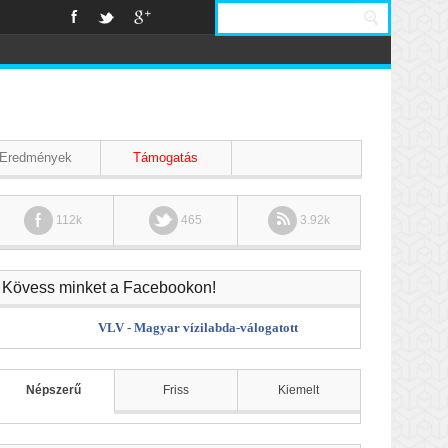
Eredmények
Támogatás
112k
465
3.92k
Kövess minket a Facebookon!
VLV - Magyar vízilabda-válogatott
Népszerű
Friss
Kiemelt