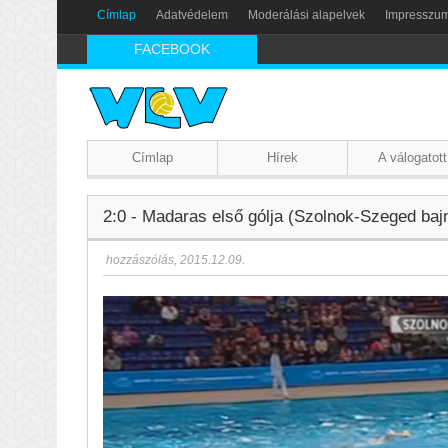
Címlap
Adatvédelem
Moderálási alapelvek
Impresszu
FACEBOOK
Címlap
Hírek
A válogatott
2:0 - Madaras első gólja (Szolnok-Szeged bajn
hozzászólás
,
2015.12.09.