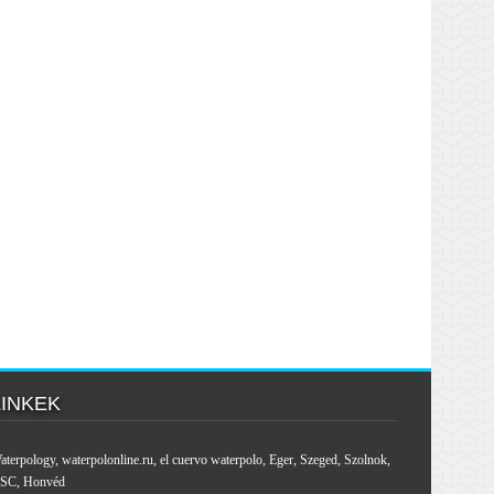
LINKEK
aterpology
,
waterpolonline.ru
,
el cuervo waterpolo
,
Eger
,
Szeged
,
Szolnok
,
SC
,
Honvéd