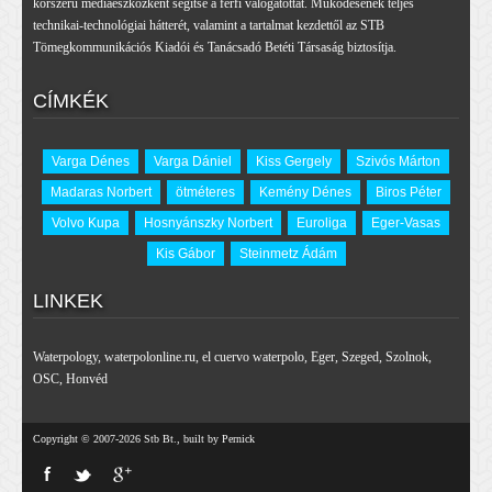
korszerű médiaeszközként segítse a férfi válogatottat. Működésének teljes
technikai-technológiai hátterét, valamint a tartalmat kezdettől az STB
Tömegkommunikációs Kiadói és Tanácsadó Betéti Társaság biztosítja.
CÍMKÉK
Varga Dénes
Varga Dániel
Kiss Gergely
Szivós Márton
Madaras Norbert
ötméteres
Kemény Dénes
Biros Péter
Volvo Kupa
Hosnyánszky Norbert
Euroliga
Eger-Vasas
Kis Gábor
Steinmetz Ádám
LINKEK
Waterpology
,
waterpolonline.ru
,
el cuervo waterpolo
,
Eger
,
Szeged
,
Szolnok
,
OSC
,
Honvéd
Copyright © 2007-2026 Stb Bt., built by Pernick