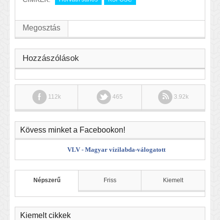
Megosztás
Hozzászólások
112k
465
3.92k
Kövess minket a Facebookon!
VLV - Magyar vízilabda-válogatott
Népszerű
Friss
Kiemelt
Kiemelt cikkek