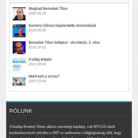
Meghalt Benedek Tibor
2020-06-18
Kemény Dénes bejelentette lemondását
2018-05-29
Benedek Tibor befejezi - vlv-interjú, 2. rész
2016-10-21
A világ tetején
2013-08-04
Miért kell a vlv.hu?
2007-03-06
RÓLUNK
A honlap Kemény Dénes akkori szövetségi kapitány, volt MVLSZ-elnök
kezdeményezésére jött létre a 2007-es melbourne-i világbajnokság előtt, hogy