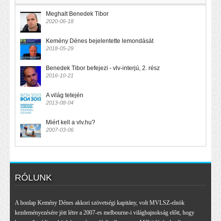
Meghalt Benedek Tibor
2020-06-18
Kemény Dénes bejelentette lemondását
2018-05-29
Benedek Tibor befejezi - vlv-interjú, 2. rész
2016-10-21
A világ tetején
2013-08-04
Miért kell a vlv.hu?
2007-03-06
RÓLUNK
A honlap Kemény Dénes akkori szövetségi kapitány, volt MVLSZ-elnök
kezdeményezésére jött létre a 2007-es melbourne-i világbajnokság előtt, hogy