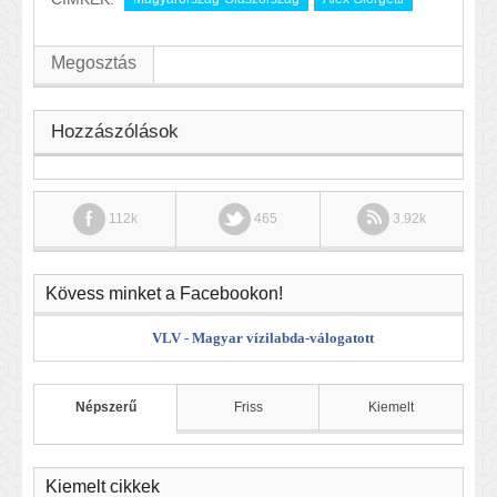
Megosztás
Hozzászólások
112k
465
3.92k
Kövess minket a Facebookon!
VLV - Magyar vízilabda-válogatott
Népszerű
Friss
Kiemelt
Kiemelt cikkek