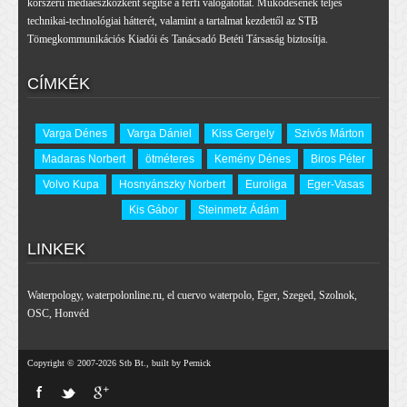
korszerű médiaeszközként segítse a férfi válogatottat. Működésének teljes
technikai-technológiai hátterét, valamint a tartalmat kezdettől az STB
Tömegkommunikációs Kiadói és Tanácsadó Betéti Társaság biztosítja.
CÍMKÉK
Varga Dénes
Varga Dániel
Kiss Gergely
Szivós Márton
Madaras Norbert
ötméteres
Kemény Dénes
Biros Péter
Volvo Kupa
Hosnyánszky Norbert
Euroliga
Eger-Vasas
Kis Gábor
Steinmetz Ádám
LINKEK
Waterpology
,
waterpolonline.ru
,
el cuervo waterpolo
,
Eger
,
Szeged
,
Szolnok
,
OSC
,
Honvéd
Copyright © 2007-2026 Stb Bt., built by Pernick