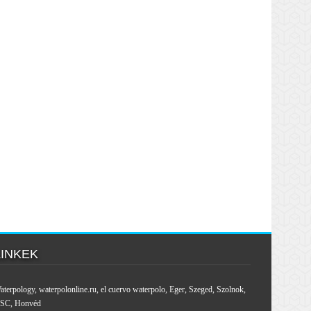
LINKEK
aterpology
,
waterpolonline.ru
,
el cuervo waterpolo
,
Eger
,
Szeged
,
Szolnok
,
SC
,
Honvéd