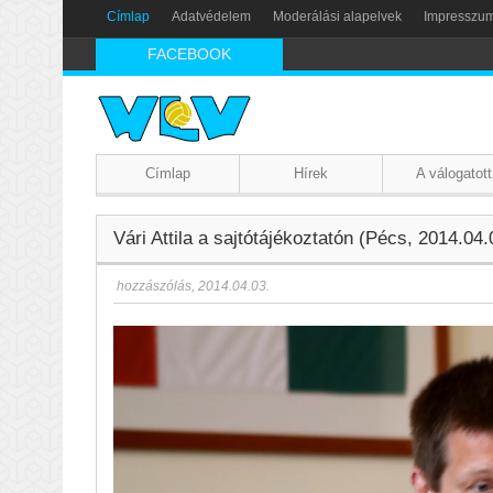
Címlap
Adatvédelem
Moderálási alapelvek
Impresszu
FACEBOOK
Címlap
Hírek
A válogatott
Vári Attila a sajtótájékoztatón (Pécs, 2014.04.
hozzászólás
,
2014.04.03.