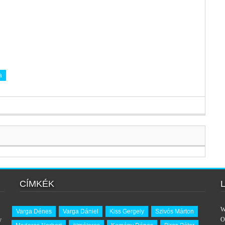
a
CÍMKÉK
W
Varga Dénes
Varga Dániel
Kiss Gergely
Szivós Márton
y
O