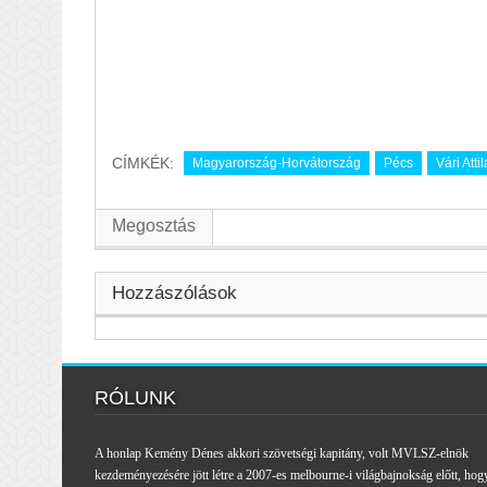
CÍMKÉK:
Magyarország-Horvátország
Pécs
Vári Attil
Megosztás
Hozzászólások
RÓLUNK
A honlap Kemény Dénes akkori szövetségi kapitány, volt MVLSZ-elnök
kezdeményezésére jött létre a 2007-es melbourne-i világbajnokság előtt, hog