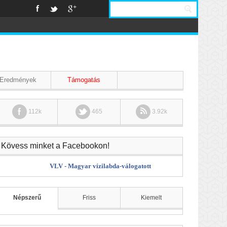
Eredmények
Támogatás
112k
465
3.92k
Kövess minket a Facebookon!
VLV - Magyar vízilabda-válogatott
Népszerű
Friss
Kiemelt