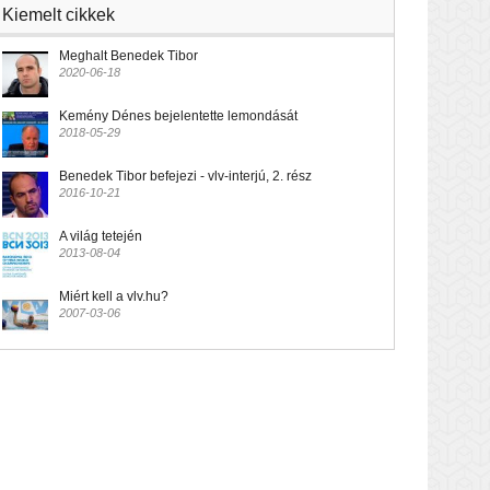
Kiemelt cikkek
Meghalt Benedek Tibor
2020-06-18
Kemény Dénes bejelentette lemondását
2018-05-29
Benedek Tibor befejezi - vlv-interjú, 2. rész
2016-10-21
A világ tetején
2013-08-04
Miért kell a vlv.hu?
2007-03-06