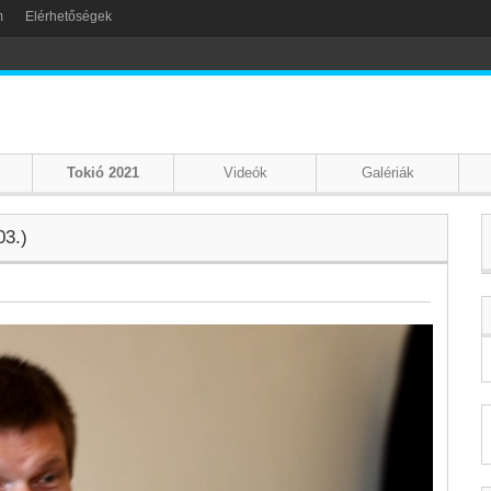
m
Elérhetőségek
Tokió 2021
Videók
Galériák
03.)