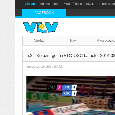
Címlap
Adatvédelem
Moderálási alapelvek
Impresszu
FACEBOOK
Címlap
Hírek
A válogatott
5:2 - Kolozsi gólja (FTC-OSC bajnoki, 2014.02
hozzászólás
,
2014.02.22.