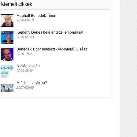
Kiemelt cikkek
Meghalt Benedek Tibor
2020-06-18
Kemény Dénes bejelentette lemondását
2018-05-29
Benedek Tibor befejezi - vlv-interjú, 2. rész
2016-10-21
A világ tetején
2013-08-04
Miért kell a vlv.hu?
2007-03-06