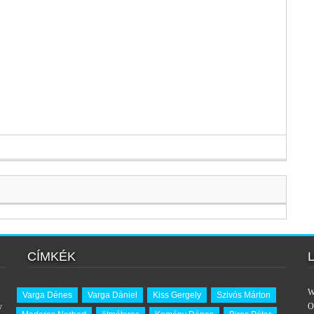
CÍMKÉK
W
Varga Dénes
Varga Dániel
Kiss Gergely
Szivós Márton
y
O