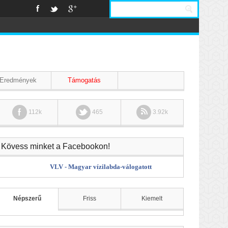
Eredmények
Támogatás
112k
465
3.92k
Kövess minket a Facebookon!
VLV - Magyar vízilabda-válogatott
Népszerű
Friss
Kiemelt