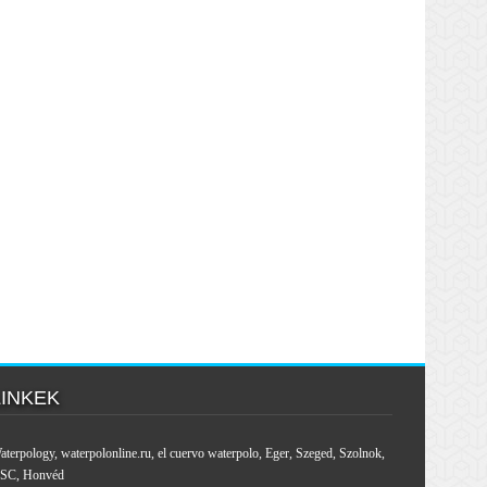
LINKEK
aterpology
,
waterpolonline.ru
,
el cuervo waterpolo
,
Eger
,
Szeged
,
Szolnok
,
SC
,
Honvéd